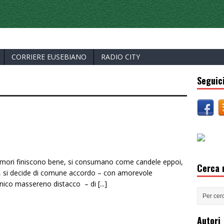
ERCELLI
CORRIERE EUSEBIANO
RADIO CITY
Seguici
Amori finiscono bene, si consumano come candele eppoi,
Cerca n
ne, si decide di comune accordo – con amorevole
nico massereno distacco – di
[...]
Autori