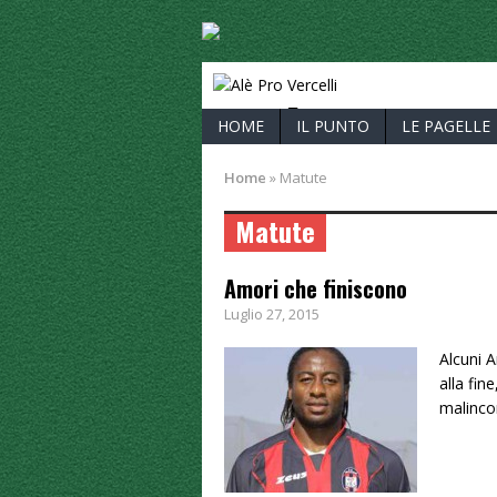
ALÈ PRO V
HOME
IL PUNTO
LE PAGELLE
Home
»
Matute
Matute
Amori che finiscono
Luglio 27, 2015
Alcuni 
alla fi
malinco