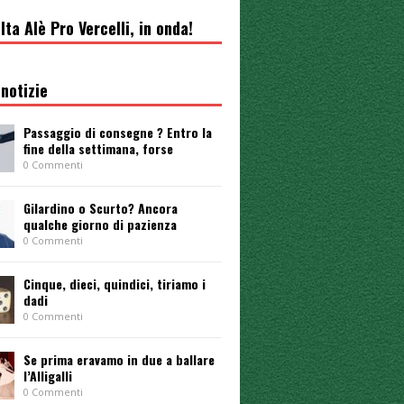
lta Alè Pro Vercelli, in onda!
notizie
Passaggio di consegne ? Entro la
fine della settimana, forse
0 Commenti
Gilardino o Scurto? Ancora
qualche giorno di pazienza
0 Commenti
Cinque, dieci, quindici, tiriamo i
dadi
0 Commenti
Se prima eravamo in due a ballare
l’Alligalli
0 Commenti