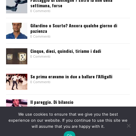
settimana, forse
0 Commenti
Gilardino o Scurto? Ancora qualche giorno di
pazienza
0 Commenti
Cinque, dieci, quindici, tiriamo i dadi
0 Commenti
Se prima eravamo in due a ballare l’Alligalli
0 Commenti
Il pareggio. Di bilancio
0 Commenti
We use cookies to ensure that we give you the best
experience on our website. If you continue to use this site we
will assume that you are happy with it.
Ok