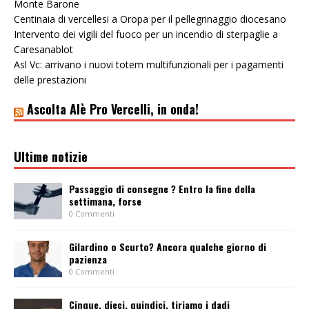
Monte Barone
Centinaia di vercellesi a Oropa per il pellegrinaggio diocesano
Intervento dei vigili del fuoco per un incendio di sterpaglie a
Caresanablot
Asl Vc: arrivano i nuovi totem multifunzionali per i pagamenti
delle prestazioni
Ascolta Alè Pro Vercelli, in onda!
Ultime notizie
Passaggio di consegne ? Entro la fine della
settimana, forse
0 Commenti
Gilardino o Scurto? Ancora qualche giorno di
pazienza
0 Commenti
Cinque, dieci, quindici, tiriamo i dadi