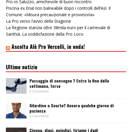
Pro vs Saluzzo, amichevole di buon riscontro
Piscina ex Enal non balneabile dopo i controlli dell’Asl. Il
Comune: «Misura precauzionale e provvisoria»
La Pro verso l’avvio della Stagione
La Regione stanzia oltre 38mila euro per il carnevale di
Santhià. La soddisfazione della Pro Loco
Ascolta Alè Pro Vercelli, in onda!
Ultime notizie
Passaggio di consegne ? Entro la fine della
settimana, forse
0 Commenti
Gilardino o Scurto? Ancora qualche giorno di
pazienza
0 Commenti
Cinque, dieci, quindici, tiriamo i dadi