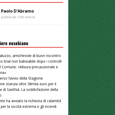
Paolo D'Abramo
pubblicati 1340 articoli
iere eusebiano
aluzzo, amichevole di buon riscontro
ex Enal non balneabile dopo i controlli
. Il Comune: «Misura precauzionale e
ria»
erso l’avvio della Stagione
ne stanzia oltre 38mila euro per il
e di Santhià. La soddisfazione della
o
nte ha avviato la richiesta di calamità
 per la siccità estrema e gli incendi