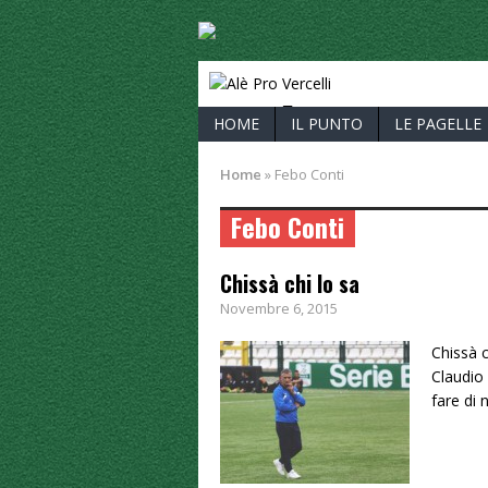
ALÈ PRO V
HOME
IL PUNTO
LE PAGELLE
Home
»
Febo Conti
Febo Conti
Chissà chi lo sa
Novembre 6, 2015
Chissà c
Claudio
fare di 