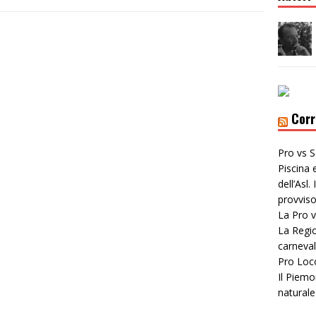
Corr
Pro vs S
Piscina 
dell’Asl
provviso
La Pro v
La Regio
carneval
Pro Loc
Il Piemo
naturale