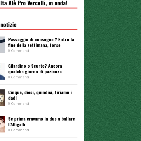
lta Alè Pro Vercelli, in onda!
notizie
Passaggio di consegne ? Entro la
fine della settimana, forse
0 Commenti
Gilardino o Scurto? Ancora
qualche giorno di pazienza
0 Commenti
Cinque, dieci, quindici, tiriamo i
dadi
0 Commenti
Se prima eravamo in due a ballare
l’Alligalli
0 Commenti