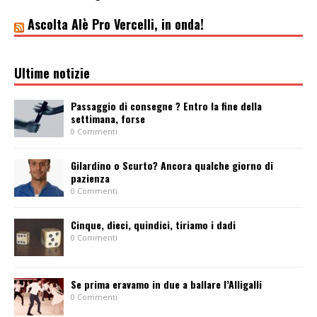
Ascolta Alè Pro Vercelli, in onda!
Ultime notizie
Passaggio di consegne ? Entro la fine della
settimana, forse
0 Commenti
Gilardino o Scurto? Ancora qualche giorno di
pazienza
0 Commenti
Cinque, dieci, quindici, tiriamo i dadi
0 Commenti
Se prima eravamo in due a ballare l’Alligalli
0 Commenti