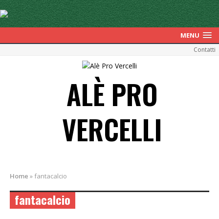
MENU
Contatti
ALÈ PRO
VERCELLI
Home
»
fantacalcio
fantacalcio