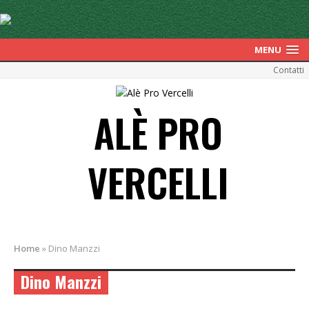
MENU
Contatti
ALÈ PRO
VERCELLI
Home
»
Dino Manzzi
Dino Manzzi