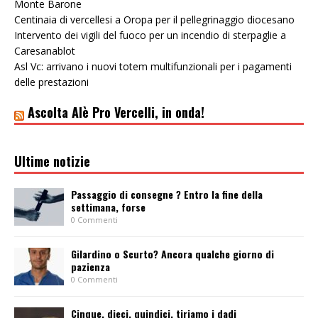
Monte Barone
Centinaia di vercellesi a Oropa per il pellegrinaggio diocesano
Intervento dei vigili del fuoco per un incendio di sterpaglie a
Caresanablot
Asl Vc: arrivano i nuovi totem multifunzionali per i pagamenti
delle prestazioni
Ascolta Alè Pro Vercelli, in onda!
Ultime notizie
Passaggio di consegne ? Entro la fine della
settimana, forse
0 Commenti
Gilardino o Scurto? Ancora qualche giorno di
pazienza
0 Commenti
Cinque, dieci, quindici, tiriamo i dadi