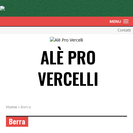
MENU
Contatti
ALÈ PRO
VERCELLI
Home
»
Berra
Berra