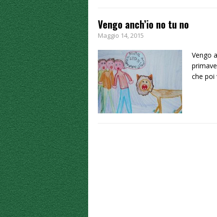
Vengo anch’io no tu no
Maggio 14, 2015
Vengo an
primaver
che poi