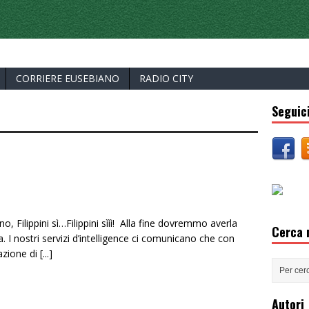
ERCELLI
CORRIERE EUSEBIANO
RADIO CITY
Seguici
i no, Filippini sì…Filippini sììì! Alla fine dovremmo averla
Cerca n
. I nostri servizi d’intelligence ci comunicano che con
azione di
[...]
Autori