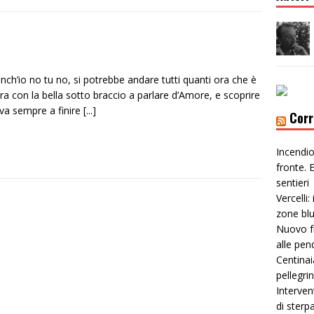
ch’io no tu no, si potrebbe andare tutti quanti ora che è
a con la bella sotto braccio a parlare d’Amore, e scoprire
 va sempre a finire
[...]
Corr
Incendio
fronte. E
sentieri
Vercelli:
zone bl
Nuovo f
alle pen
Centinai
pellegri
Interven
di sterp