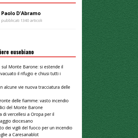
Paolo D'Abramo
pubblicati 1340 articoli
iere eusebiano
 sul Monte Barone: si estende il
vacuato il rifugio e chiusi tutti i
 in alcune vie nuova tracciatura delle
u
ronte delle fiamme: vasto incendio
dici del Monte Barone
a di vercellesi a Oropa per il
naggio diocesano
to dei vigili del fuoco per un incendio
aglie a Caresanablot