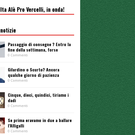
lta Alè Pro Vercelli, in onda!
notizie
Passaggio di consegne ? Entro la
fine della settimana, forse
0 Commenti
Gilardino o Scurto? Ancora
qualche giorno di pazienza
0 Commenti
Cinque, dieci, quindici, tiriamo i
dadi
0 Commenti
Se prima eravamo in due a ballare
l’Alligalli
0 Commenti