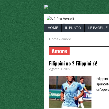
ALÈ PRO V
HOME
IL PUNTO
LE PAGELLE
Home
»
Amore
Amore
Filippini no ? Filippini sì!
Agosto 3, 2015
Filippin
spuntata
un’oper