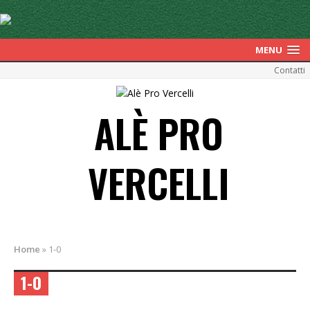
MENU
Contatti
ALÈ PRO
VERCELLI
Home
»
1-0
1-0