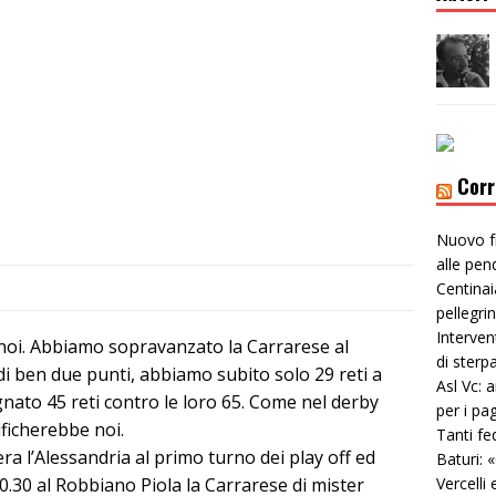
Corr
Nuovo f
alle pen
Centinai
pellegri
Interven
noi. Abbiamo sopravanzato la Carrarese al
di sterp
di ben due punti, abbiamo subito solo 29 reti a
Asl Vc: 
nato 45 reti contro le loro 65. Come nel derby
per i pa
ificherebbe noi.
Tanti fe
era l’Alessandria al primo turno dei play off ed
Baturi: 
0.30 al Robbiano Piola la Carrarese di mister
Vercelli 