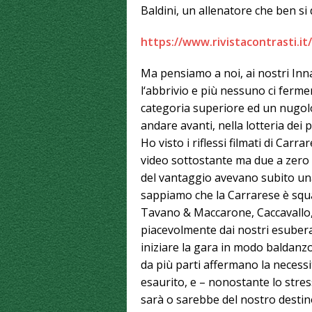
Baldini, un allenatore che ben si 
https://www.rivistacontrasti.it/s
Ma pensiamo a noi, ai nostri Inn
l‘abbrivio e più nessuno ci ferm
categoria superiore ed un nugol
andare avanti, nella lotteria dei p
Ho visto i riflessi filmati di Carr
video sottostante ma due a zero p
del vantaggio avevano subito una
sappiamo che la Carrarese è squa
Tavano & Maccarone, Caccavallo, 
piacevolmente dai nostri esubera
iniziare la gara in modo baldanz
da più parti affermano la necessi
esaurito, e – nonostante lo stres
sarà o sarebbe del nostro desti