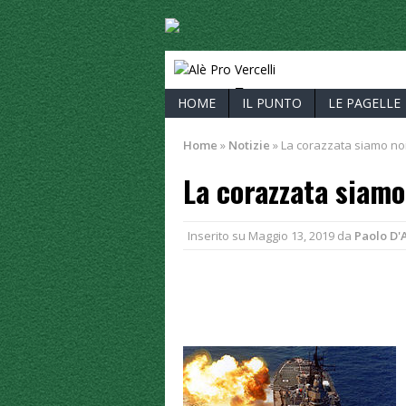
ALÈ PRO V
HOME
IL PUNTO
LE PAGELLE
Home
»
Notizie
»
La corazzata siamo noi,
La corazzata siamo 
Inserito su
Maggio 13, 2019
da
Paolo D