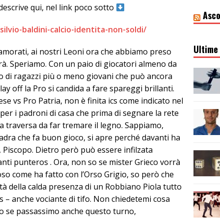
descrive qui, nel link poco sotto
Asco
ilvio-baldini-calcio-identita-non-soldi/
Ultime 
amorati, ai nostri Leoni ora che abbiamo preso
erà. Speriamo. Con un paio di giocatori almeno da
o di ragazzi più o meno giovani che può ancora
lay off la Pro si candida a fare spareggi brillanti.
arese vs Pro Patria, non è finita ics come indicato nel
er i padroni di casa che prima di segnare la rete
 traversa da far tremare il legno. Sappiamo,
dra che fa buon gioco, si apre perché davanti ha
Piscopo. Dietro però può essere infilzata
nti punteros . Ora, non so se mister Grieco vorrà
oso come ha fatto con l’Orso Grigio, so però che
tà della calda presenza di un Robbiano Piola tutto
s – anche vociante di tifo. Non chiedetemi cosa
no se passassimo anche questo turno,