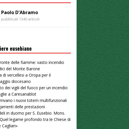
Paolo D'Abramo
pubblicati 1340 articoli
iere eusebiano
ronte delle fiamme: vasto incendio
dici del Monte Barone
a di vercellesi a Oropa per il
naggio diocesano
to dei vigili del fuoco per un incendio
aglie a Caresanablot
arrivano i nuovi totem multifunzionali
gamenti delle prestazioni
deli in duomo per S. Eusebio. Mons.
«Quel legame profondo tra le Chiese di
e Cagliari»