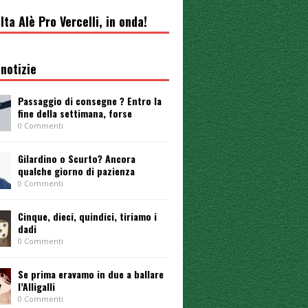
lta Alè Pro Vercelli, in onda!
notizie
Passaggio di consegne ? Entro la
fine della settimana, forse
0 Commenti
Gilardino o Scurto? Ancora
qualche giorno di pazienza
0 Commenti
Cinque, dieci, quindici, tiriamo i
dadi
0 Commenti
Se prima eravamo in due a ballare
l’Alligalli
0 Commenti