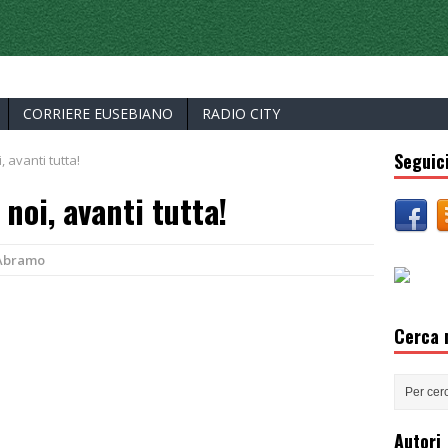
ERCELLI
CORRIERE EUSEBIANO
RADIO CITY
Seguici
 avanti tutta!
noi, avanti tutta!
'Abramo
Cerca n
Autori