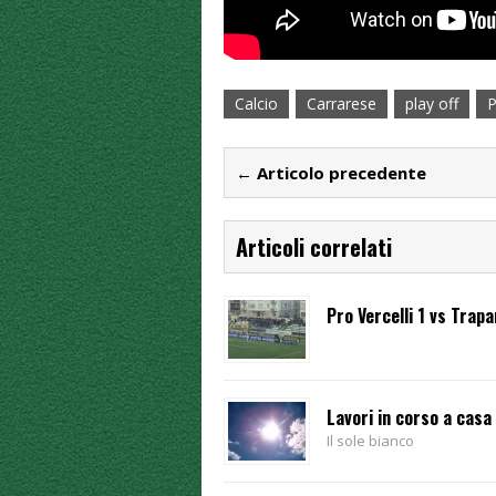
Calcio
Carrarese
play off
P
← Articolo precedente
Articoli correlati
Pro Vercelli 1 vs Trapa
Lavori in corso a casa
Il sole bianco