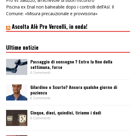
Pro vs Saluzzo, amichevole di buon riscontro
Piscina ex Enal non balneabile dopo i controlli dell’Asl. Il
Comune: «Misura precauzionale e provvisoria»
Ascolta Alè Pro Vercelli, in onda!
Ultime notizie
Passaggio di consegne ? Entro la fine della
settimana, forse
0 Commenti
Gilardino o Scurto? Ancora qualche giorno di
pazienza
0 Commenti
Cinque, dieci, quindici, tiriamo i dadi
0 Commenti