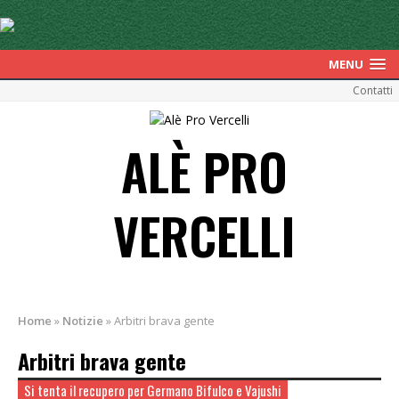
MENU
Contatti
ALÈ PRO
VERCELLI
Home
»
Notizie
»
Arbitri brava gente
Arbitri brava gente
Si tenta il recupero per Germano Bifulco e Vajushi