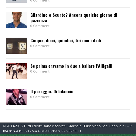
0 Commenti
Gilardino o Scurto? Ancora qualche giorno di
pazienza
0 Commenti
Cinque, dieci, quindici, tiriamo i dadi
0 Commenti
Se prima eravamo in due a ballare l’Alligalli
0 Commenti
Il pareggio. Di bilancio
0 Commenti
© 2013-2015 Tutti i diritti sono riservati. Giornale l'Eusebiano Soc. Coop. a r.l. - P.
IVA 01584310021 - Via Guala Bicheri, 8 - VERCELLI