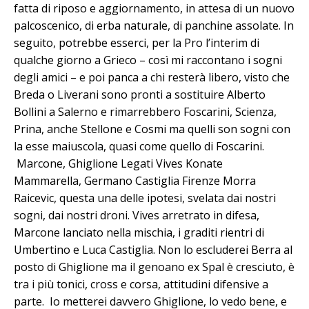
fatta di riposo e aggiornamento, in attesa di un nuovo
palcoscenico, di erba naturale, di panchine assolate. In
seguito, potrebbe esserci, per la Pro l’interim di
qualche giorno a Grieco – così mi raccontano i sogni
degli amici – e poi panca a chi resterà libero, visto che
Breda o Liverani sono pronti a sostituire Alberto
Bollini a Salerno e rimarrebbero Foscarini, Scienza,
Prina, anche Stellone e Cosmi ma quelli son sogni con
la esse maiuscola, quasi come quello di Foscarini.
Marcone, Ghiglione Legati Vives Konate
Mammarella, Germano Castiglia Firenze Morra
Raicevic, questa una delle ipotesi, svelata dai nostri
sogni, dai nostri droni. Vives arretrato in difesa,
Marcone lanciato nella mischia, i graditi rientri di
Umbertino e Luca Castiglia. Non lo escluderei Berra al
posto di Ghiglione ma il genoano ex Spal è cresciuto, è
tra i più tonici, cross e corsa, attitudini difensive a
parte. Io metterei davvero Ghiglione, lo vedo bene, e