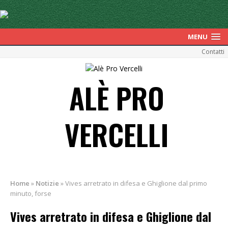
MENU
Contatti
ALÈ PRO
VERCELLI
Home
»
Notizie
»
Vives arretrato in difesa e Ghiglione dal primo
minuto, forse
Vives arretrato in difesa e Ghiglione dal