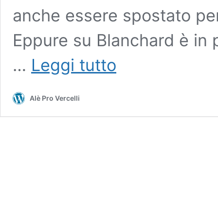
anche essere spostato per 
Eppure su Blanchard è in pr
Sogni
…
Leggi tutto
e
bisogni,
Curci
Alè Pro Vercelli
e
Blanchard,
forse