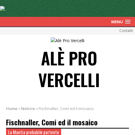
MENU
Contatti
ALÈ PRO
VERCELLI
Home
»
Notizie
»
Fischnaller, Comi ed il mosaico
Fischnaller, Comi ed il mosaico
La Mantia probabile partente