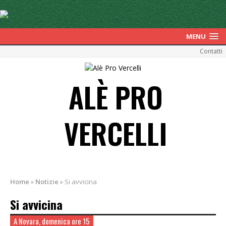
MENU
Contatti
ALÈ PRO
VERCELLI
Home
»
Notizie
»
Si avvicina
Si avvicina
A Novara, domenica ore 15