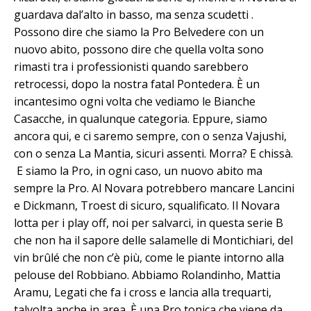
guardava dal’alto in basso, ma senza scudetti .
Possono dire che siamo la Pro Belvedere con un
nuovo abito, possono dire che quella volta sono
rimasti tra i professionisti quando sarebbero
retrocessi, dopo la nostra fatal Pontedera. È un
incantesimo ogni volta che vediamo le Bianche
Casacche, in qualunque categoria. Eppure, siamo
ancora qui, e ci saremo sempre, con o senza Vajushi,
con o senza La Mantia, sicuri assenti. Morra? E chissà.
E siamo la Pro, in ogni caso, un nuovo abito ma
sempre la Pro. Al Novara potrebbero mancare Lancini
e Dickmann, Troest di sicuro, squalificato. Il Novara
lotta per i play off, noi per salvarci, in questa serie B
che non ha il sapore delle salamelle di Montichiari, del
vin brûlé che non c’è più, come le piante intorno alla
pelouse del Robbiano. Abbiamo Rolandinho, Mattia
Aramu, Legati che fa i cross e lancia alla trequarti,
talvolta anche in area. È una Pro tonica che viene da