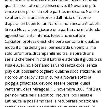
qualche risultato utile consecutivo, il Novara di più,
vince e non perde da sette partite, mi dicono. Non so
se attendermi una sorpresa dall’inizio o in corso
d’opera, un Luperto, un Nardini, non ancora Altobelli.
Si va a Novara per giocare una partita che mi attendo
agonisticamente intensa, forse anche cattiva.
Calciatori professionisti che però sentono in qualche
modo il clima della gara, permeati da un’ombra, ma
solo un’ombra, di campanilismo tra le spire di una
serie B che tiene in vita il Latina e attende il giudizio su
Pisa e Avellino. Possiamo salvarci senza code, senza
play out, possiamo toglierci qualche soddisfazione, mi
ricordo un derby visto in curva a Novara sotto la
pioggia ghiacciata, devono essere passati quasi
vent’anni, c’era Miragoal, il 5 novembre 2000, finì 2 a 0
per noi, mica nel Paleolitico. Novara, poi Hellas e
Latina, ce la possiamo fare, a recuperare posizioni e
consolidare l’entusiasmo che ad un certo punto, in