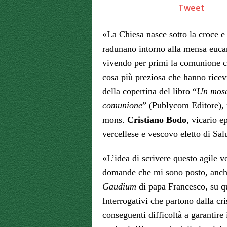
Tweet
«La Chiesa nasce sotto la croce e 
radunano intorno alla mensa eucari
vivendo per primi la comunione co
cosa più preziosa che hanno ricevu
della copertina del libro “
Un mosa
comunione
” (Publycom Editore), r
mons.
Cristiano Bodo
, vicario e
vercellese e vescovo eletto di Sal
«L’idea di scrivere questo agile v
domande che mi sono posto, anche
Gaudium
di papa Francesco, su qu
Interrogativi che partono dalla cri
conseguenti difficoltà a garantire 