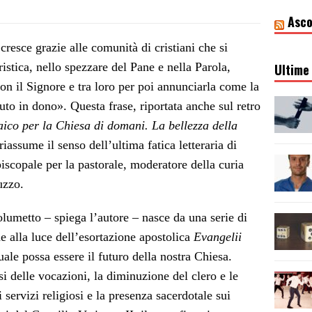
Asco
cresce grazie alle comunità di cristiani che si
stica, nello spezzare del Pane e nella Parola,
Ultime 
n il Signore e tra loro per poi annunciarla come la
to in dono». Questa frase, riportata anche sul retro
ico per la Chiesa di domani. La bellezza della
iassume il senso dell’ultima fatica letteraria di
piscopale per la pastorale, moderatore della curia
uzzo.
olumetto – spiega l’autore – nasce da una serie di
 alla luce dell’esortazione apostolica
Evangelii
ale possa essere il futuro della nostra Chiesa.
si delle vocazioni, la diminuzione del clero e le
i servizi religiosi e la presenza sacerdotale sui