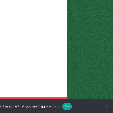
 pagelle
Corriere eusebiano
Radio City
ill assume that you are happy with it.
Ok