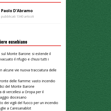
Paolo D'Abramo
pubblicati 1340 articoli
iere eusebiano
 sul Monte Barone: si estende il
vacuato il rifugio e chiusi tutti i
 in alcune vie nuova tracciatura delle
u
ronte delle fiamme: vasto incendio
dici del Monte Barone
a di vercellesi a Oropa per il
naggio diocesano
to dei vigili del fuoco per un incendio
aglie a Caresanablot