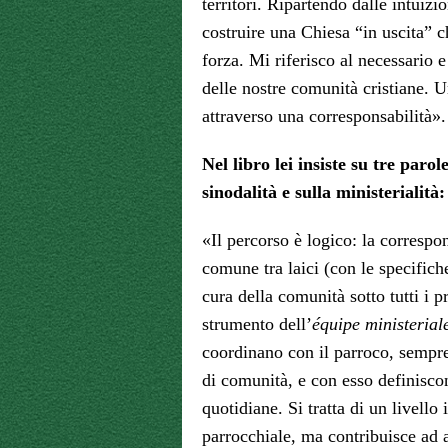
territori. Ripartendo dalle intuizi
costruire una Chiesa “in uscita” c
forza. Mi riferisco al necessario 
delle nostre comunità cristiane.
attraverso una corresponsabilità».
Nel libro lei insiste su tre parol
sinodalità e sulla ministerialità
«Il percorso è logico: la correspo
comune tra laici (con le specifich
cura della comunità sotto tutti i p
strumento dell’
équipe ministerial
coordinano con il parroco, sempr
di comunità, e con esso definiscon
quotidiane. Si tratta di un livello 
parrocchiale, ma contribuisce ad a