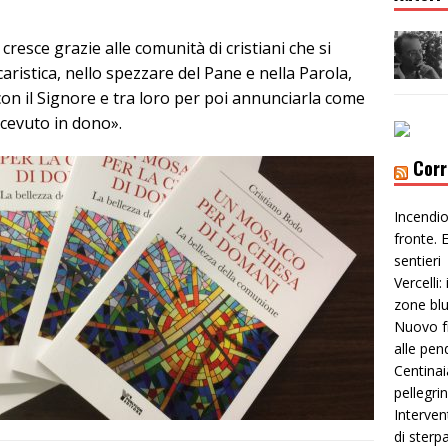
cresce grazie alle comunità di cristiani che si
ristica, nello spezzare del Pane e nella Parola,
on il Signore e tra loro per poi annunciarla come
icevuto in dono».
Corr
Incendio
fronte. E
sentieri
Vercelli:
zone bl
Nuovo f
alle pen
Centinai
pellegri
Interven
di sterp