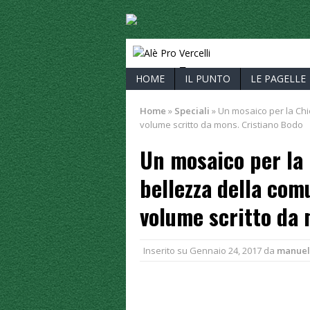
ALÈ PRO V
HOME
IL PUNTO
LE PAGELLE
Home
»
Speciali
»
Un mosaico per la Chie
volume scritto da mons. Cristiano Bodo
Un mosaico per la 
bellezza della comu
volume scritto da 
Inserito su
Gennaio 24, 2017
da
manuel