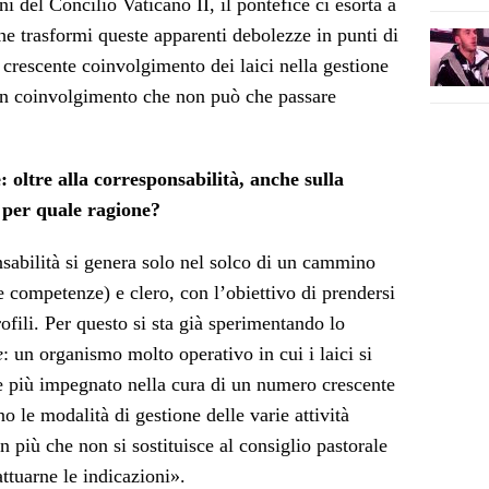
oni del Concilio Vaticano II, il pontefice ci esorta a
he trasformi queste apparenti debolezze in punti di
e crescente coinvolgimento dei laici nella gestione
 Un coinvolgimento che non può che passare
e: oltre alla corresponsabilità, anche sulla
: per quale ragione?
nsabilità si genera solo nel solco di un cammino
e competenze) e clero, con l’obiettivo di prendersi
rofili. Per questo si sta già sperimentando lo
e
: un organismo molto operativo in cui i laici si
e più impegnato nella cura di un numero crescente
o le modalità di gestione delle varie attività
in più che non si sostituisce al consiglio pastorale
ttuarne le indicazioni».