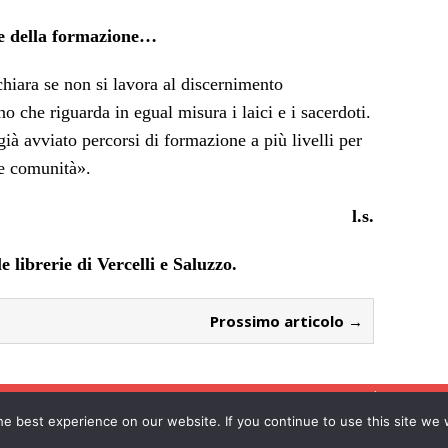
te della formazione…
chiara se non si lavora al discernimento
 che riguarda in egual misura i laici e i sacerdoti.
ià avviato percorsi di formazione a più livelli per
le comunità».
l.s.
le librerie di Vercelli e Saluzzo.
Prossimo articolo →
Home
Il punto
Le
e best experience on our website. If you continue to use this site we w
e l'Eusebiano Soc. Coop. a r.l. - P. IVA 01584310021 - Via Guala Bicheri, 8 - VERCELLI