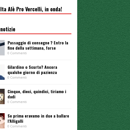
lta Alè Pro Vercelli, in onda!
notizie
Passaggio di consegne ? Entro la
fine della settimana, forse
0 Commenti
Gilardino o Scurto? Ancora
qualche giorno di pazienza
0 Commenti
Cinque, dieci, quindici, tiriamo i
dadi
0 Commenti
Se prima eravamo in due a ballare
l’Alligalli
0 Commenti