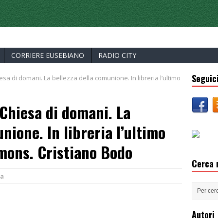
ERCELLI
CORRIERE EUSEBIANO
RADIO CITY
Seguici
sa di domani. La bellezza della comunione. In libreria l’ultimo
Chiesa di domani. La
nione. In libreria l’ultimo
mons. Cristiano Bodo
Cerca n
a
Autori