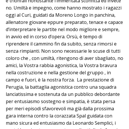
e trionfali nonostante l’immeritata sconfitta ed invece
no. Umiltà e impegno, come hanno mostrato i ragazzi
oggi al Curi, guidati da Moreno Longo in panchina,
allenatore giovane eppure preparato, tenace e capace
d’interpretare le partite nel modo migliore e sempre,
in avvio ed in corso d’opera. Orsù, è tempo di
riprendere il cammino fin da subito, senza rimorsi e
senza rimpianti. Non sono necessarie le scuse di tutti
coloro che , con umiltà, ritengono di aver sbagliato, no
amici, la Vostra rabbia agonistica, la Vostra bravura
nella costruzione e nella gestione del gruppo , in
campo e fuori, è la nostra forza. La prestazione di
Perugia, la battaglia agonistica contro una squadra
lanciatissima e sostenuta da un pubblico debordante
per entusiasmo sostegno e simpatia, è stata persa
per meri episodi sfavorevoli ma già dalla prossima
gara interna contro la corazzata Spal guidata con
mano sicura ed entusiasmo da Leonardo Semplici, i