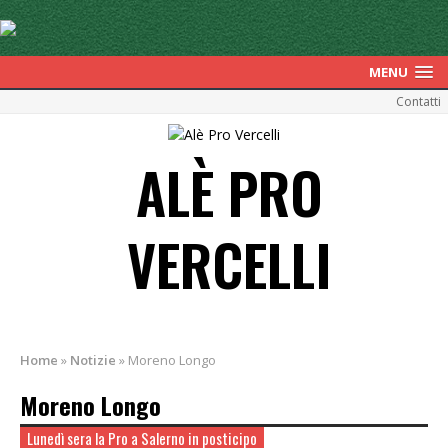
MENU
Contatti
ALÈ PRO
VERCELLI
Home
»
Notizie
»
Moreno Longo
Moreno Longo
Lunedì sera la Pro a Salerno in posticipo