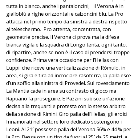
tutta in bianco, anche i pantaloncini, il Verona è in
gialloblù a righe orizzontali e calzoncini blu. La Pro
attacca nel primo tempo da sinistra a destra rispetto
al teleschermo. Pro attenta, concentrata, con
geometrie precise. Il Verona ci prova ma la difesa
bianca vigila e la squadra di Longo tenta, ogni tanto,
di ripartire, anche se non è il caso di prendersi troppe
confidenze. Prima vera occasione per l’Hellas con
Luppi che riceve una verticalizzazione di Rómulo, in
area, si gira e tira ad incrociare rasoterra, la palla esce
d’un soffio alla sinistra di Provedel. Sul rovesciamento
La Mantia cade in area su contrasto di gioco ma
Rapuano fa proseguire. E Pazzini subisce un’azione
decisa alla trequarti e protesta con lo stesso arbitro
della sezione di Rimini. Giro palla dell’Hellas, gli eroici
Innamorati nel settore loro dedicato sostengono i
Leoni. Al 21′ possesso palla del Verona 56% e 44 % per
la Pro. Bessa con un tiro da fuori al 25′ da 25 metri, a