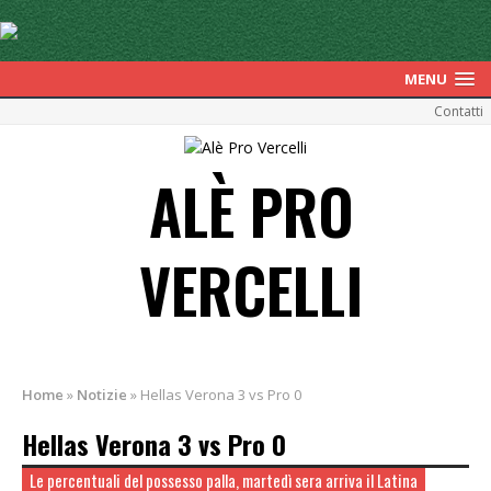
MENU
Contatti
ALÈ PRO
VERCELLI
Home
»
Notizie
»
Hellas Verona 3 vs Pro 0
Hellas Verona 3 vs Pro 0
Le percentuali del possesso palla, martedì sera arriva il Latina