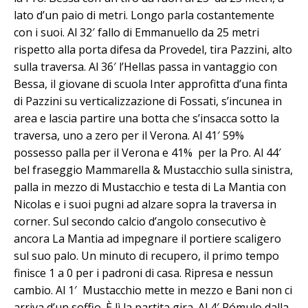
lato d’un paio di metri. Longo parla costantemente
con i suoi. Al 32′ fallo di Emmanuello da 25 metri
rispetto alla porta difesa da Provedel, tira Pazzini, alto
sulla traversa. Al 36′ l’Hellas passa in vantaggio con
Bessa, il giovane di scuola Inter approfitta d’una finta
di Pazzini su verticalizzazione di Fossati, s’incunea in
area e lascia partire una botta che s’insacca sotto la
traversa, uno a zero per il Verona. Al 41′ 59%
possesso palla per il Verona e 41% per la Pro. Al 44′
bel fraseggio Mammarella & Mustacchio sulla sinistra,
palla in mezzo di Mustacchio e testa di La Mantia con
Nicolas e i suoi pugni ad alzare sopra la traversa in
corner. Sul secondo calcio d’angolo consecutivo è
ancora La Mantia ad impegnare il portiere scaligero
sul suo palo. Un minuto di recupero, il primo tempo
finisce 1 a 0 per i padroni di casa. Ripresa e nessun
cambio. Al 1′ Mustacchio mette in mezzo e Bani non ci
arriva d’un soffio. È lì la partita gira. Al 4′ Rómulo dalla