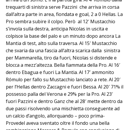
trequarti di sinistra serve Pazzini che arriva in corsa
dall’altra parte in area, fiondata e goal, 2 a 0 Hellas. La
Pro sembra subire il colpo. Però al 12′ Mustacchio
s’invola sulla destra, anticipa Nicolas in uscita e
colpisce la base del palo e un minuto dopo ancora La
Mantia di test, alto sulla traversa. Al 15′ Mustacchio
che svaria da una fascia all’altra scarica dalla sinistra
per Mammarella, tiro da fuori, Nicolas si distende e
blocca a mezz’altezza. Bella fiammata della Pro. Al 16′
dentro Ebagua e fuori La Mantia. Al 17′ ammonito
Rómulo per fallo su Mustacchio lanciato a rete. Al 20′
per l’Hellas dentro Zaccagni e fuori Bessa. Al 20′ 71% il
possesso palla del Verona e 29% per la Pro. Al 23′
fuori Pazzini e dentro Ganz che al 28′ mette dentro da
due passi risolvendo una mischietta conseguente ad
un calcio d’angolo, allorquando – poco prima-
Provedel aveva sventato oltre il fondo una bella