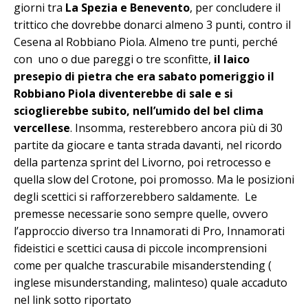
giorni tra
La Spezia e Benevento
, per concludere il
trittico che dovrebbe donarci almeno 3 punti, contro il
Cesena al Robbiano Piola. Almeno tre punti, perché
con uno o due pareggi o tre sconfitte,
il laico
presepio di pietra che era sabato pomeriggio il
Robbiano Piola diventerebbe di sale e si
scioglierebbe subito, nell’umido del bel clima
vercellese
. Insomma, resterebbero ancora più di 30
partite da giocare e tanta strada davanti, nel ricordo
della partenza sprint del Livorno, poi retrocesso e
quella slow del Crotone, poi promosso. Ma le posizioni
degli scettici si rafforzerebbero saldamente. Le
premesse necessarie sono sempre quelle, ovvero
l’approccio diverso tra Innamorati di Pro, Innamorati
fideistici e scettici causa di piccole incomprensioni
come per qualche trascurabile misanderstending (
inglese misunderstanding, malinteso) quale accaduto
nel link sotto riportato