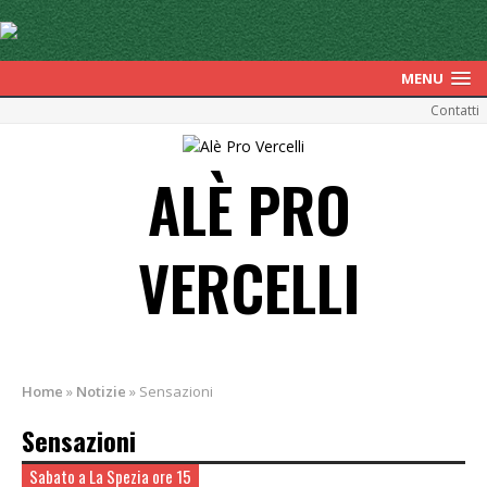
MENU
Contatti
ALÈ PRO
VERCELLI
Home
»
Notizie
»
Sensazioni
Sensazioni
Sabato a La Spezia ore 15