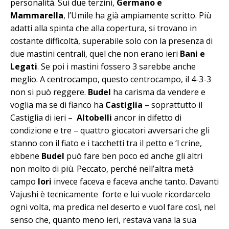
personalità. Sui due terzini,
Germano e
Mammarella
, l’Umile ha già ampiamente scritto. Più
adatti alla spinta che alla copertura, si trovano in
costante difficoltà, superabile solo con la presenza di
due mastini centrali, quel che non erano ieri
Bani e
Legati
. Se poi i mastini fossero 3 sarebbe anche
meglio. A centrocampo, questo centrocampo, il 4-3-3
non si può reggere.
Budel
ha carisma da vendere e
voglia ma se di fianco ha
Castiglia
– soprattutto il
Castiglia di ieri –
Altobelli
ancor in difetto di
condizione e tre – quattro giocatori avversari che gli
stanno con il fiato e i tacchetti tra il petto e ‘l crine,
ebbene
Budel
può fare ben poco ed anche gli altri
non molto di più. Peccato, perché nell’altra metà
campo
Iori
invece faceva e faceva anche tanto. Davanti
Vajushi è tecnicamente forte e lui vuole ricordarcelo
ogni volta, ma predica nel deserto e vuol fare così, nel
senso che, quanto meno ieri, restava vana la sua