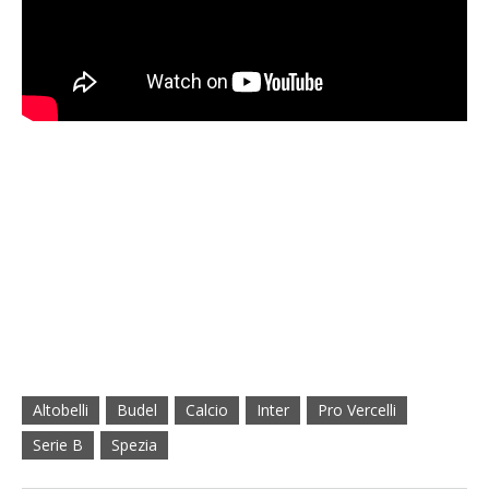
Altobelli
Budel
Calcio
Inter
Pro Vercelli
Serie B
Spezia