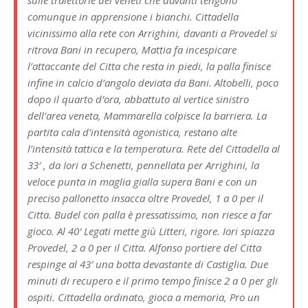
sulle traiettorie dei veneti che davanti tengono
comunque in apprensione i bianchi. Cittadella
vicinissimo alla rete con Arrighini, davanti a Provedel si
ritrova Bani in recupero, Mattia fa incespicare
l’attaccante del Citta che resta in piedi, la palla finisce
infine in calcio d’angolo deviata da Bani. Altobelli, poco
dopo il quarto d’ora, abbattuto al vertice sinistro
dell’area veneta, Mammarella colpisce la barriera. La
partita cala d’intensità agonistica, restano alte
l’intensità tattica e la temperatura. Rete del Cittadella al
33′ , da Iori a Schenetti, pennellata per Arrighini, la
veloce punta in maglia gialla supera Bani e con un
preciso pallonetto insacca oltre Provedel, 1 a 0 per il
Citta. Budel con palla è pressatissimo, non riesce a far
gioco. Al 40′ Legati mette giù Litteri, rigore. Iori spiazza
Provedel, 2 a 0 per il Citta. Alfonso portiere del Citta
respinge al 43′ una botta devastante di Castiglia. Due
minuti di recupero e il primo tempo finisce 2 a 0 per gli
ospiti. Cittadella ordinato, gioca a memoria, Pro un