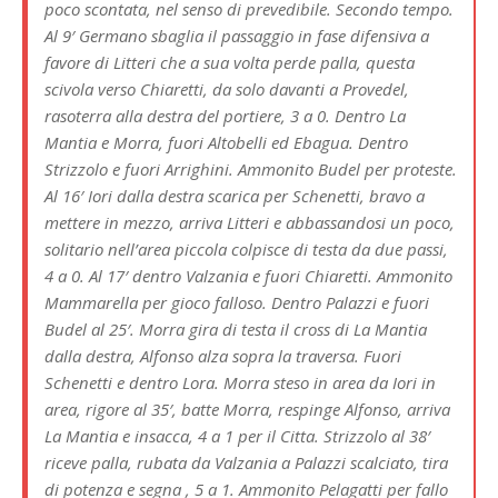
poco scontata, nel senso di prevedibile. Secondo tempo.
Al 9′ Germano sbaglia il passaggio in fase difensiva a
favore di Litteri che a sua volta perde palla, questa
scivola verso Chiaretti, da solo davanti a Provedel,
rasoterra alla destra del portiere, 3 a 0. Dentro La
Mantia e Morra, fuori Altobelli ed Ebagua. Dentro
Strizzolo e fuori Arrighini. Ammonito Budel per proteste.
Al 16′ Iori dalla destra scarica per Schenetti, bravo a
mettere in mezzo, arriva Litteri e abbassandosi un poco,
solitario nell’area piccola colpisce di testa da due passi,
4 a 0. Al 17′ dentro Valzania e fuori Chiaretti. Ammonito
Mammarella per gioco falloso. Dentro Palazzi e fuori
Budel al 25′. Morra gira di testa il cross di La Mantia
dalla destra, Alfonso alza sopra la traversa. Fuori
Schenetti e dentro Lora. Morra steso in area da Iori in
area, rigore al 35′, batte Morra, respinge Alfonso, arriva
La Mantia e insacca, 4 a 1 per il Citta. Strizzolo al 38′
riceve palla, rubata da Valzania a Palazzi scalciato, tira
di potenza e segna , 5 a 1. Ammonito Pelagatti per fallo