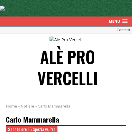
MENU
Contatti
ALÈ PRO
VERCELLI
Home
»
Notizie
»
Carlo Mammarella
Carlo Mammarella
Sabato ore 15 Spezia vs Pro