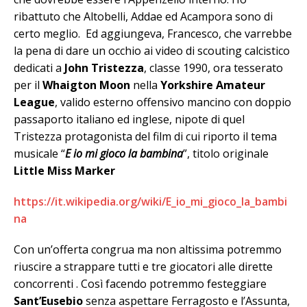
ribattuto che Altobelli, Addae ed Acampora sono di
certo meglio. Ed aggiungeva, Francesco, che varrebbe
la pena di dare un occhio ai video di scouting calcistico
dedicati a
John Tristezza
, classe 1990, ora tesserato
per il
Whaigton Moon
nella
Yorkshire Amateur
League
, valido esterno offensivo mancino con doppio
passaporto italiano ed inglese, nipote di quel
Tristezza protagonista del film di cui riporto il tema
musicale “
E io mi gioco la bambina
”, titolo originale
Little Miss Marker
https://it.wikipedia.org/wiki/E_io_mi_gioco_la_bambi
na
Con un’offerta congrua ma non altissima potremmo
riuscire a strappare tutti e tre giocatori alle dirette
concorrenti . Così facendo potremmo festeggiare
Sant’Eusebio
senza aspettare Ferragosto e l’Assunta,