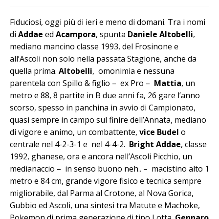
Fiduciosi, oggi più di ieri e meno di domani. Tra i nomi
di
Addae
ed
Acampora
, spunta
Daniele Altobelli
,
mediano mancino classe 1993, del Frosinone e
all’Ascoli non solo nella passata Stagione, anche da
quella prima.
Altobelli
, omonimia e nessuna
parentela con Spillo & figlio – ex Pro –
Mattia
, un
metro e 88, 8 partite in B due anni fa, 26 gare l’anno
scorso, spesso in panchina in avvio di Campionato,
quasi sempre in campo sul finire dell’Annata, mediano
di vigore e animo, un combattente,
vice Budel
o
centrale nel 4-2-3-1 e nel 4-4-2.
Bright Addae
, classe
1992, ghanese, ora e ancora nell’Ascoli Picchio, un
medianaccio – in senso buono neh.. – macistino alto 1
metro e 84 cm, grande vigore fisico e tecnica sempre
migliorabile, dal Parma al Crotone, al Nova Gorica,
Gubbio ed Ascoli, una sintesi tra Matute e Machoke,
Pokemon di prima generazione di tipo Lotta.
Gennaro