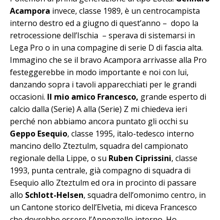
Acampora
invece, classe 1989, è un centrocampista
interno destro ed a giugno di quest’anno – dopo la
retrocessione dell’Ischia – sperava di sistemarsi in
Lega Pro o in una compagine di serie D di fascia alta.
Immagino che se il bravo Acampora arrivasse alla Pro
festeggerebbe in modo importante e noi con lui,
danzando sopra i tavoli apparecchiati per le grandi
occasioni.
Il mio amico Francesco,
grande esperto di
calcio dalla (Serie) A alla (Serie) Z mi chiedeva ieri
perché non abbiamo ancora puntato gli occhi su
Geppo Esequio
, classe 1995, italo-tedesco interno
mancino dello Zteztulm, squadra del campionato
regionale della Lippe, o su
Ruben Ciprissini
, classe
1993, punta centrale, già compagno di squadra di
Esequio allo Zteztulm ed ora in procinto di passare
allo
Schlott-Helsen
, squadra dell’omonimo centro, in
un Cantone storico dell’Elvetia, mi diceva Francesco
che dovrebbe essere l’Appenzello interno. Ho