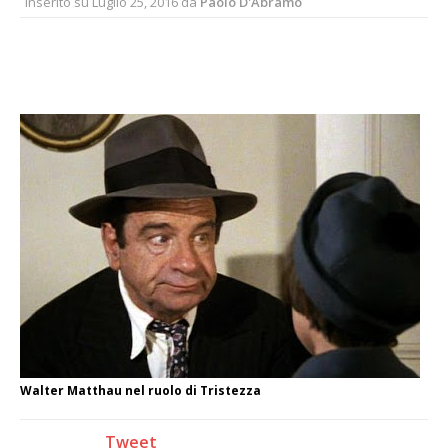
Inserito su
Luglio 25, 2016
da
Paolo D'Abramo
Walter Matthau nel ruolo di Tristezza
Tweet