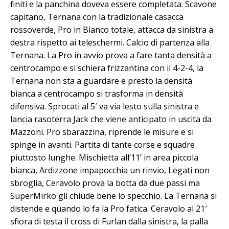
finiti e la panchina doveva essere completata. Scavone
capitano, Ternana con la tradizionale casacca
rossoverde, Pro in Bianco totale, attacca da sinistra a
destra rispetto ai teleschermi. Calcio di partenza alla
Ternana. La Pro in avvio prova a fare tanta densità a
centrocampo e si schiera frizzantina con il 4-2-4, la
Ternana non sta a guardare e presto la densità
bianca a centrocampo si trasforma in densità
difensiva. Sprocati al 5′ va via lesto sulla sinistra e
lancia rasoterra Jack che viene anticipato in uscita da
Mazzoni. Pro sbarazzina, riprende le misure e si
spinge in avanti. Partita di tante corse e squadre
piuttosto lunghe. Mischietta all’11’ in area piccola
bianca, Ardizzone impapocchia un rinvio, Legati non
sbroglia, Ceravolo prova la botta da due passi ma
SuperMirko gli chiude bene lo specchio. La Ternana si
distende e quando lo fa la Pro fatica. Ceravolo al 21′
sfiora di testa il cross di Furlan dalla sinistra, la palla