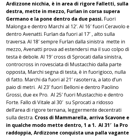
Ardizzone nicchia, è in area di rigore Falletti, sulla
destra, mette in mezzo, Furlan in corsa supera
Germano e la pone dentro da due passi.
Fuori
Malonga e dentro Marchi al 12′. Al 16′ fuori Ceravolo e
dentro Avenatti. Furlan da fuori al 17′ , alto sulla
traversa. Al 18′ sempre Furlan dalla sinistra mette in
mezzo, Avenatti prova ad estendersi ma il suo colpo di
testa è debole. Al 19′ cross di Sprocati dalla sinistra,
controcross in rovesciata di Mustacchio dalla parte
opposta, Marchi segna di testa, è in fuorigioco, nulla
di fatto. Marchi da fuori al 21′ rasoterra, a lato d’un
paio di metri. Al 23′ fuori Belloni e dentro Paolino
Grossi, due ex Pro. Al 25′ fuori Mustacchio e dentro
Forte. Fallo di Vitale al 30′ su Sprocati a ridosso
dell’area di rigore ternana, leggermente decentrati
sulla destra.
Cross di Mammarella, arriva Scavone e
in qualche modo mette dentro, 1 a 1.
Al 31′ la Pro
raddoppia, Ardizzone conquista una palla vagante