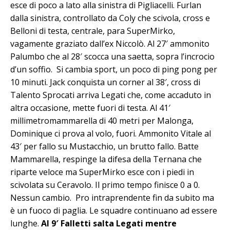
esce di poco a lato alla sinistra di Pigliacelli. Furlan
dalla sinistra, controllato da Coly che scivola, cross e
Belloni di testa, centrale, para SuperMirko,
vagamente graziato dall’ex Niccolò. Al 27′ ammonito
Palumbo che al 28′ scocca una saetta, sopra l’incrocio
d’un soffio. Si cambia sport, un poco di ping pong per
10 minuti. Jack conquista un corner al 38′, cross di
Talento Sprocati arriva Legati che, come accaduto in
altra occasione, mette fuori di testa. Al 41′
millimetromammarella di 40 metri per Malonga,
Dominique ci prova al volo, fuori. Ammonito Vitale al
43′ per fallo su Mustacchio, un brutto fallo. Batte
Mammarella, respinge la difesa della Ternana che
riparte veloce ma SuperMirko esce con i piedi in
scivolata su Ceravolo. Il primo tempo finisce 0 a 0.
Nessun cambio. Pro intraprendente fin da subito ma
è un fuoco di paglia. Le squadre continuano ad essere
lunghe.
Al 9′ Falletti salta Legati mentre