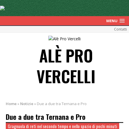
MENU
Contatti
ALÈ PRO
VERCELLI
Home
»
Notizie
»
Due a due tra Ternana e Pro
Due a due tra Ternana e Pro
Gragnuola di reti nel secondo tempo e nello spazio di pochi minuti