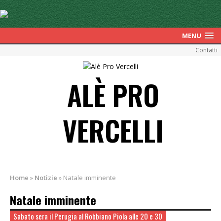
MENU
Contatti
ALÈ PRO
VERCELLI
Home
»
Notizie
»
Natale imminente
Natale imminente
Sabato sera il Perugia al Robbiano Piola alle 20 e 30