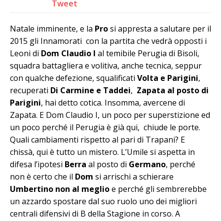
Tweet
Natale imminente, e la
Pro
si appresta a salutare per il
2015 gli Innamorati con la partita che vedrà opposti i
Leoni di
Dom Claudio I
al temibile Perugia di Bisoli,
squadra battagliera e volitiva, anche tecnica, seppur
con qualche defezione, squalificati
Volta e Parigini
,
recuperati
Di Carmine e Taddei
,
Zapata al posto di
Parigini
, hai detto cotica. Insomma, avercene di
Zapata. E Dom Claudio I, un poco per superstizione ed
un poco perché il Perugia è già qui, chiude le porte.
Quali cambiamenti rispetto al pari di Trapani? E
chissà, qui è tutto un mistero. L’Umile si aspetta in
difesa l’ipotesi
Berra
al posto di
Germano
, perché
non è certo che il
Dom
si arrischi a schierare
Umbertino non al meglio
e perché gli sembrerebbe
un azzardo spostare dal suo ruolo uno dei migliori
centrali difensivi di B della Stagione in corso. A