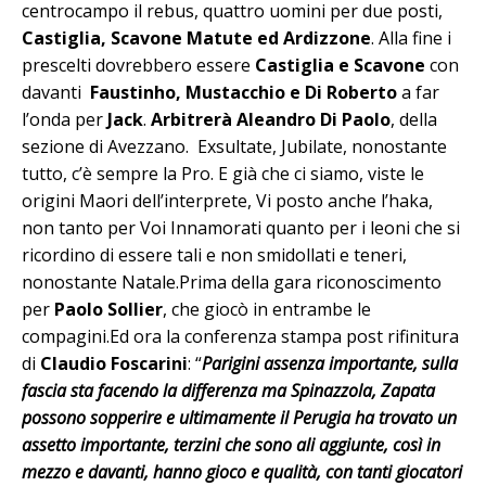
centrocampo il rebus, quattro uomini per due posti,
Castiglia, Scavone Matute ed Ardizzone
. Alla fine i
prescelti dovrebbero essere
Castiglia e Scavone
con
davanti
Faustinho, Mustacchio e Di Roberto
a far
l’onda per
Jack
.
Arbitrerà Aleandro Di Paolo
, della
sezione di Avezzano. Exsultate, Jubilate, nonostante
tutto, c’è sempre la Pro. E già che ci siamo, viste le
origini Maori dell’interprete, Vi posto anche l’haka,
non tanto per Voi Innamorati quanto per i leoni che si
ricordino di essere tali e non smidollati e teneri,
nonostante Natale.Prima della gara riconoscimento
per
Paolo Sollier
, che giocò in entrambe le
compagini.Ed ora la conferenza stampa post rifinitura
di
Claudio Foscarini
: “
Parigini assenza importante, sulla
fascia sta facendo la differenza ma Spinazzola, Zapata
possono sopperire e ultimamente il Perugia ha trovato un
assetto importante, terzini che sono ali aggiunte, così in
mezzo e davanti, hanno gioco e qualità, con tanti giocatori