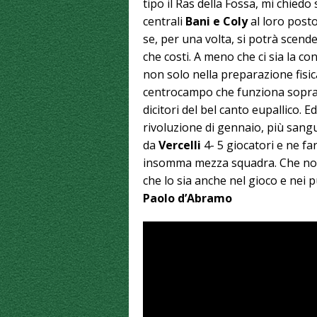
tipo il Ras della Fossa, mi chiedo 
centrali
Bani e Coly
al loro posto
se, per una volta, si potrà scende
che costi. A meno che ci sia la 
non solo nella preparazione fisic
centrocampo che funziona sopratt
dicitori del bel canto eupallico. 
rivoluzione di gennaio, più sang
da
Vercelli
4- 5 giocatori e ne fa
insomma mezza squadra. Che non 
che lo sia anche nel gioco e nei 
Paolo d’Abramo