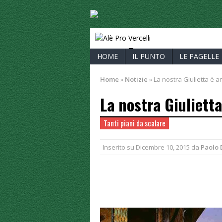
ALÈ PRO V
HOME
IL PUNTO
LE PAGELLE
Home
»
Notizie
»
La nostra Giulietta è 
La nostra Giuliett
Tanti piani da scalare
Inserito su
Dicembre 10, 2015
da
Paolo