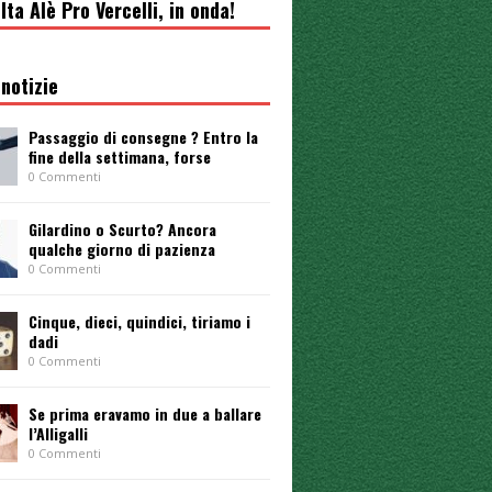
lta Alè Pro Vercelli, in onda!
notizie
Passaggio di consegne ? Entro la
fine della settimana, forse
0 Commenti
Gilardino o Scurto? Ancora
qualche giorno di pazienza
0 Commenti
Cinque, dieci, quindici, tiriamo i
dadi
0 Commenti
Se prima eravamo in due a ballare
l’Alligalli
0 Commenti