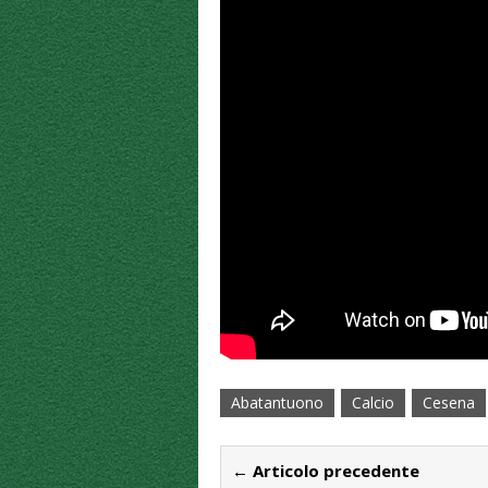
Abatantuono
Calcio
Cesena
← Articolo precedente