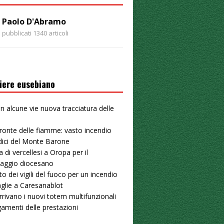
Paolo D'Abramo
pubblicati 1340 articoli
iere eusebiano
 in alcune vie nuova tracciatura delle
u
ronte delle fiamme: vasto incendio
dici del Monte Barone
a di vercellesi a Oropa per il
naggio diocesano
to dei vigili del fuoco per un incendio
aglie a Caresanablot
arrivano i nuovi totem multifunzionali
gamenti delle prestazioni