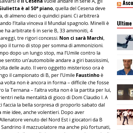
salvarsi e
il Cesena
vuole andare in serie A, gli
Asco
iulietta è al 50° piano
, quella del Cesena deve
, di almeno dieci o quindici piani. Ci arbitrerà
Ultime 
ndo l’Italia vinceva il Mundial spagnolo. Minelli è
e ha arbitrate 6 in serie B, 33 ammoniti, 4
pareggi, tre rigori concessi.
Non ci sarà Marchi
,
dopo il turno di stop per somma di ammonizioni.
campo dopo un lungo stop, ma l’Umile contro la
e sentito un’automobile andare a giri bassissimi,
volta delle auto. Il vero oggetto misterioso ora è
ngo il campionato di B, per l’Umile
Faustinho
è
a volta non è ancora in forma – difficile che fosse
o la Ternana – l’altra volta non è la partita per lui,
entri nella mentalità di gioco di Dom Claudio I. A
 faccia la bella sorpresa di proporlo sabato dal
a mie idee, anche volentieri. Dopo aver
lenatore venuto del Nord Est i giocatori da B
 Sandrino il mazzuolatore ma anche più fortunati,