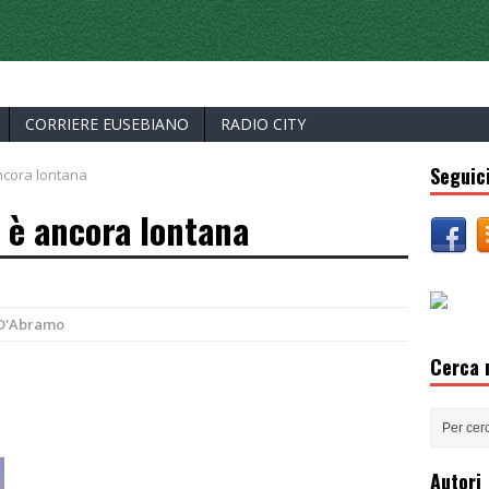
ERCELLI
CORRIERE EUSEBIANO
RADIO CITY
Seguici
ancora lontana
a è ancora lontana
 D'Abramo
Cerca n
Autori