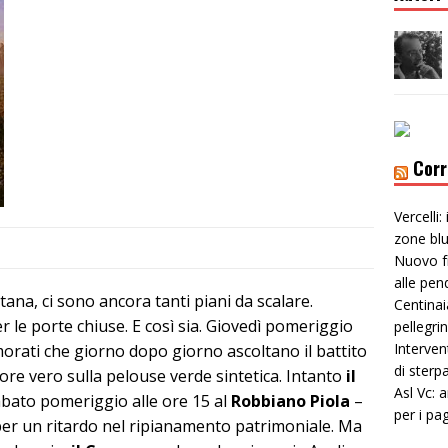
Corr
Vercelli:
zone bl
Nuovo f
alle pen
ana, ci sono ancora tanti piani da scalare.
Centinai
r le porte chiuse. E così sia. Giovedì pomeriggio
pellegri
Interven
orati che giorno dopo giorno ascoltano il battito
di sterp
ore vero sulla pelouse verde sintetica. Intanto
il
Asl Vc: 
bato pomeriggio alle ore 15 al
Robbiano Piola
–
per i pa
per un ritardo nel ripianamento patrimoniale. Ma