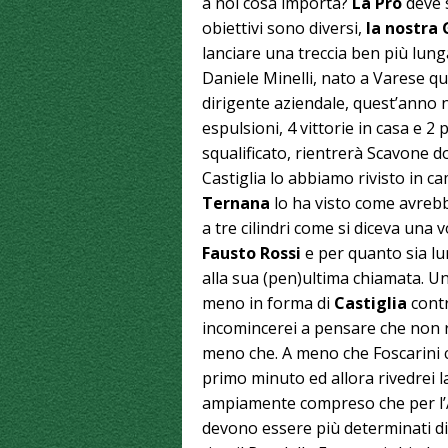
a noi cosa importa?
La Pro
deve 
obiettivi sono diversi,
la nostra G
lanciare una treccia ben più lunga
Daniele Minelli, nato a Varese qua
dirigente aziendale, quest’anno n
espulsioni, 4 vittorie in casa e 2 
squalificato, rientrerà Scavone 
Castiglia lo abbiamo rivisto in 
Ternana
lo ha visto come avrebb
a tre cilindri come si diceva una 
Fausto Rossi
e per quanto sia lu
alla sua (pen)ultima chiamata. Un
meno in forma di
Castiglia
contr
incomincerei a pensare che non ri
meno che. A meno che Foscarini ci
primo minuto ed allora rivedrei l
ampiamente compreso che per l’Al
devono essere più determinati di