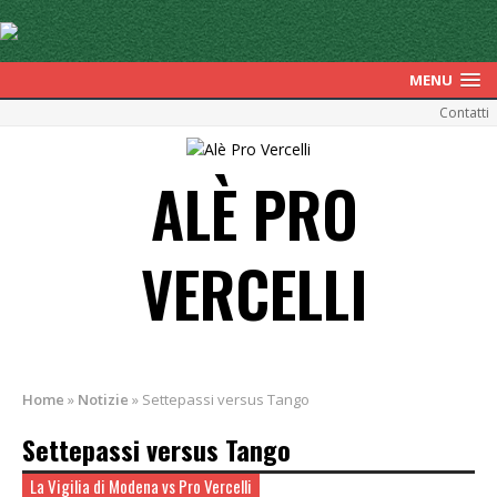
MENU
Contatti
ALÈ PRO
VERCELLI
Home
»
Notizie
»
Settepassi versus Tango
Settepassi versus Tango
La Vigilia di Modena vs Pro Vercelli