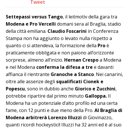
Tweet
Settepassi versus Tango
, il leitmotiv della gara tra
Modena e Pro Vercelli
domani sera al Braglia, stadio
della città emiliana.
Claudio Foscarini
in Conferenza
Stampa non ha aggiunto o levato nulla rispetto a
quanto ci si attendeva, la formazione della
Pro
è
praticamente obbligata e non paiono all’orizzonte
sorprese, almeno all’inizio.
Hernan Crespo
a Modena
e nel Modena
conferma la difesa a tre
e davanti
affianca il rientrante
Granoche a Stanco
. Nei canarini,
oltre alle assenze degli
squalificati Cionek e
Popescu
, sono in dubbio anche
Giorico e Zucchini
,
potrebbe ripartire dal primo minuto
Galloppa.
Il
Modena ha un potenziale d’alto profilo ed una certa
fame, con 12 punti e due meno della Pro.
Al Braglia di
Modena arbitrerà Lorenzo Illuzzi
di Giovinazzo,
quanti ricordi hockeystici! Illuzzi ha 32 anni ed è al suo