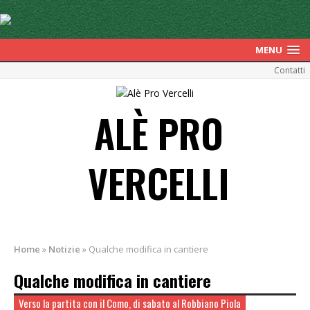
MENU
Contatti
ALÈ PRO
VERCELLI
Home
»
Notizie
»
Qualche modifica in cantiere
Qualche modifica in cantiere
Verso la partita con il Como, di sabato al Robbiano Piola