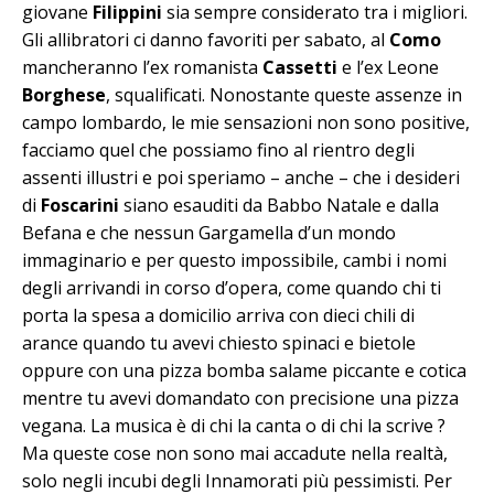
giovane
Filippini
sia sempre considerato tra i migliori.
Gli allibratori ci danno favoriti per sabato, al
Como
mancheranno l’ex romanista
Cassetti
e l’ex Leone
Borghese
, squalificati. Nonostante queste assenze in
campo lombardo, le mie sensazioni non sono positive,
facciamo quel che possiamo fino al rientro degli
assenti illustri e poi speriamo – anche – che i desideri
di
Foscarini
siano esauditi da Babbo Natale e dalla
Befana e che nessun Gargamella d’un mondo
immaginario e per questo impossibile, cambi i nomi
degli arrivandi in corso d’opera, come quando chi ti
porta la spesa a domicilio arriva con dieci chili di
arance quando tu avevi chiesto spinaci e bietole
oppure con una pizza bomba salame piccante e cotica
mentre tu avevi domandato con precisione una pizza
vegana. La musica è di chi la canta o di chi la scrive ?
Ma queste cose non sono mai accadute nella realtà,
solo negli incubi degli Innamorati più pessimisti. Per