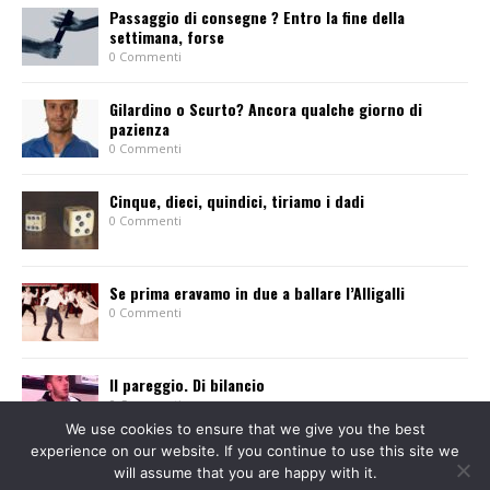
Passaggio di consegne ? Entro la fine della
settimana, forse
0 Commenti
Gilardino o Scurto? Ancora qualche giorno di
pazienza
0 Commenti
Cinque, dieci, quindici, tiriamo i dadi
0 Commenti
Se prima eravamo in due a ballare l’Alligalli
0 Commenti
Il pareggio. Di bilancio
0 Commenti
We use cookies to ensure that we give you the best
experience on our website. If you continue to use this site we
will assume that you are happy with it.