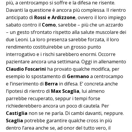
più, a centrocampo si soffre e la difesa ne risente.
Davanti la questione è ancora più complessa. Il rientro
anticipato di
Rossi e Ardizzone
, ovvero il loro impiego
sabato contro il
Como
, sarebbe – più che un azzardo
– un gesto sfrontato rispetto alla salute muscolare dei
due Leoni. La loro presenza sarebbe forzata, il loro
rendimento costituirebbe un grosso punto
interrogativo e i rischi sarebbero enormi. Occorre
pazientare ancora una settimana. Oggi in allenamento
Claudio Foscarini
ha provato qualche modifica, per
esempio lo spostamento di
Germano
a centrocampo
e l’inserimento di
Berra
in difesa. E’ concreta anche
l’ipotesi di rientro di
Max Scaglia
, lui almeno
parrebbe recuperato, seppur i tempi forse
richiederebbero ancora un poco di cautela. Per
Castiglia
non se ne parla. Di cambi davanti, neppure.
Scaglia
potrebbe garantire qualche cross in più
dentro l’area anche se, ad onor del tutto vero, il