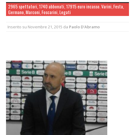
2965 spettatori, 1740 abbonati, 17915 euro incasso. Varini, Festa,
Germano, Marconi, Foscarini, Legati
Inserito su
Novembre 21, 2015
da
Paolo D'Abramo