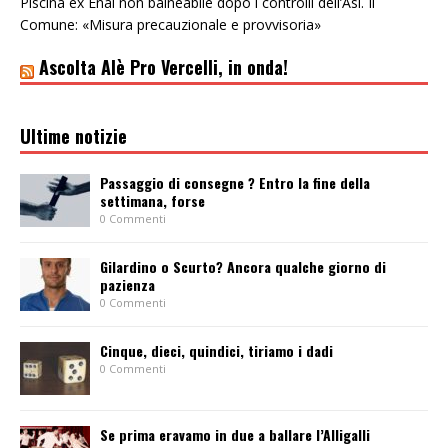
Piscina ex Enal non balneabile dopo i controlli dell’Asl. Il
Comune: «Misura precauzionale e provvisoria»
Ascolta Alè Pro Vercelli, in onda!
Ultime notizie
Passaggio di consegne ? Entro la fine della
settimana, forse
0 Commenti
Gilardino o Scurto? Ancora qualche giorno di
pazienza
0 Commenti
Cinque, dieci, quindici, tiriamo i dadi
0 Commenti
Se prima eravamo in due a ballare l’Alligalli