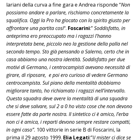
lariani della curva a fine gara e Andrea risponde “
Non
possiamo andare a parlare, rischiamo concretamente la
squalifica. Oggi la Pro ha giocato con lo spirito giusto per
affrontare una partita così
“.
Foscarini
:”
Soddisfatto, in
anteprima ero preoccupato ma i ragazzi l’hanno
interpretata bene, piccolo neo la gestione della palla nel
secondo tempo. Sto già pensando a Salerno, certo che in
casa abbiamo una nostra identità. Soddisfatto per due
motivi di Germano, i centrocampisti avevano necessità di
girare, di riposare, e poi ero curioso di vedere Germano
centrocampista. Sul piano della mentalità dobbiamo
migliorare tanto, ho richiamato i ragazzi nell’intervallo.
Questa squadra deve avere la mentalità di una squadra
che si deve salvare, sul 2 a 0 ho visto cose che non devono
essere fatte da parte nostra. Il sintetico ci è amico, l’erba
non ci è amica, i reparti devono sempre restare compatti,
in ogni caso”.
100 vittorie in serie B di Foscarini, la
prima il 29 agosto 1999.
Elia Legati
:”I
l mister ci dice se