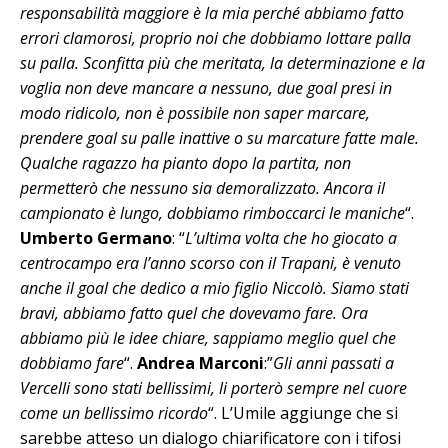
responsabilità maggiore è la mia perché abbiamo fatto
errori clamorosi, proprio noi che dobbiamo lottare palla
su palla. Sconfitta più che meritata, la determinazione e la
voglia non deve mancare a nessuno, due goal presi in
modo ridicolo, non è possibile non saper marcare,
prendere goal su palle inattive o su marcature fatte male.
Qualche ragazzo ha pianto dopo la partita, non
permetterò che nessuno sia demoralizzato. Ancora il
campionato è lungo, dobbiamo rimboccarci le maniche
“.
Umberto Germano
: “
L’ultima volta che ho giocato a
centrocampo era l’anno scorso con il Trapani, è venuto
anche il goal che dedico a mio figlio Niccolò. Siamo stati
bravi, abbiamo fatto quel che dovevamo fare. Ora
abbiamo più le idee chiare, sappiamo meglio quel che
dobbiamo fare
“.
Andrea Marconi
:”
Gli anni passati a
Vercelli sono stati bellissimi, li porterò sempre nel cuore
come un bellissimo ricordo
“. L’Umile aggiunge che si
sarebbe atteso un dialogo chiarificatore con i tifosi