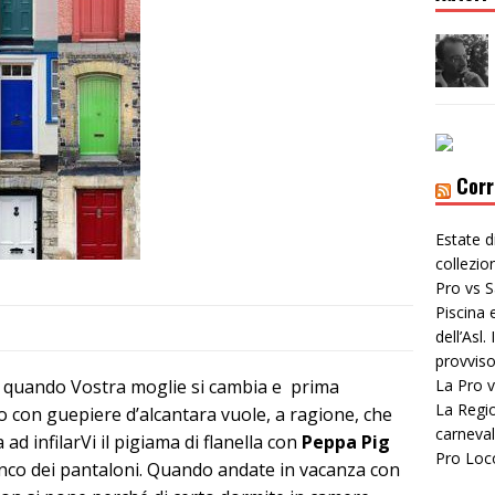
Corr
Estate d
collezi
Pro vs S
Piscina 
dell’Asl
provviso
e quando Vostra moglie si cambia e prima
La Pro v
La Regio
ro con guepiere d’alcantara vuole, a ragione, che
carneval
 ad infilarVi il pigiama di flanella con
Peppa Pig
Pro Loc
ianco dei pantaloni. Quando andate in vacanza con