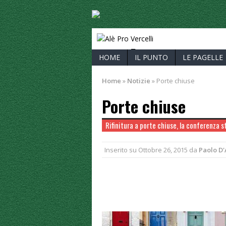
ALÈ PRO V
HOME
IL PUNTO
LE PAGELLE
Home
»
Notizie
»
Porte chiuse
Porte chiuse
Rifinitura a porte chiuse, la conferenza 
Inserito su
Ottobre 26, 2015
da
Paolo D