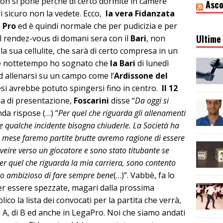
non si pone perché di certo dormite in camere
Asco
di sicuro non la vedete. Ecco,
la vera Fidanzata
a
Pro
ed è quindi normale che per pudicizia e per
Ultime 
el rendez-vous di domani sera con il
Bari
, non
la sua cellulite, che sarà di certo compresa in un
é nottetempo ho sognato che
la Bari
di lunedì
d allenarsi su un campo come l’
Ardissone del
esi avrebbe potuto spingersi fino in centro.
Il 12
a di presentazione,
Foscarini
disse “
Da oggi si
nda rispose (…) “
Per quel che riguarda gli allenamenti
’e qualche incidente bisogna chiuderle. La Società ha
 mese faremo partite brutte avremo ragione di essere
inveire verso un giocatore e sono stato titubante se
er quel che riguarda la mia carriera, sono contento
no ambizioso di fare sempre bene
(…)”. Vabbè, fa lo
per essere spezzate, magari dalla prossima
co la lista dei convocati per la partita che verrà,
 A, di B ed anche in LegaPro. Noi che siamo andati