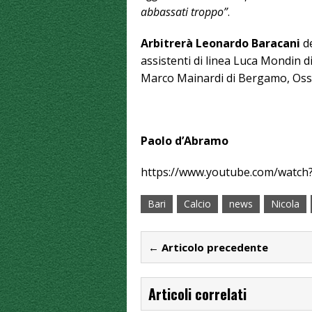
abbassati troppo”
.
Arbitrerà Leonardo Baracani
de
assistenti di linea Luca Mondin 
Marco Mainardi di Bergamo, Osse
Paolo d’Abramo
https://www.youtube.com/watc
Bari
Calcio
news
Nicola
← Articolo precedente
Articoli correlati