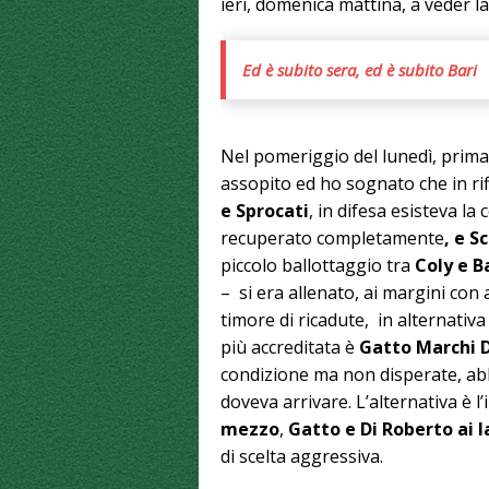
ieri, domenica mattina, a veder 
Ed è subito sera, ed è subito Bari
Nel pomeriggio del lunedì, prim
assopito ed ho sognato che in ri
e Sprocati
, in difesa esisteva la
recuperato completamente
, e S
piccolo ballottaggio tra
Coly e B
– si era allenato, ai margini con
timore di ricadute, in alternativ
più accreditata è
Gatto Marchi 
condizione ma non disperate, abb
doveva arrivare. L’alternativa è 
mezzo
,
Gatto e Di Roberto ai l
di scelta aggressiva.