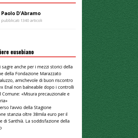
Paolo D'Abramo
pubblicati 1340 articoli
iere eusebiano
i sagre anche per i mezzi storici della
one della Fondazione Marazzato
aluzzo, amichevole di buon riscontro
ex Enal non balneabile dopo i controlli
. Il Comune: «Misura precauzionale e
ria»
erso l’avvio della Stagione
ne stanzia oltre 38mila euro per il
e di Santhià. La soddisfazione della
o