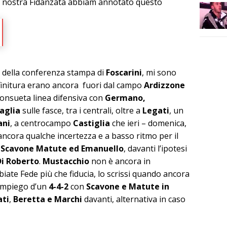
la nostra Fidanzata abbiam annotato questo
a della conferenza stampa di
Foscarini
, mi sono
finitura erano ancora fuori dal campo
Ardizzone
 consueta linea difensiva con
Germano,
caglia
sulle fasce, tra i centrali, oltre a
Legati
, un
ani
, a centrocampo
Castiglia
che ieri – domenica,
 ancora qualche incertezza e a basso ritmo per il
a
Scavone Matute ed Emanuello
, davanti l’ipotesi
Di Roberto
.
Mustacchio
non è ancora in
iate Fede più che fiducia, lo scrissi quando ancora
l’impiego d’un
4-4-2
con
Scavone e Matute in
ati
,
Beretta e Marchi
davanti, alternativa in caso