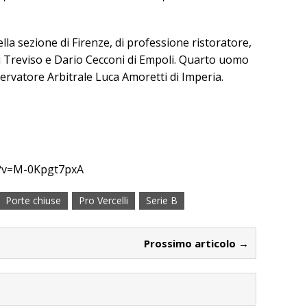
lla sezione di Firenze, di professione ristoratore,
di Treviso e Dario Cecconi di Empoli. Quarto uomo
rvatore Arbitrale Luca Amoretti di Imperia.
h?v=M-0Kpgt7pxA
Porte chiuse
Pro Vercelli
Serie B
Prossimo articolo →