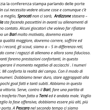
izia la conferenza stampa parlando delle porte
 in cui necessita vedere alcune cose e comunque c’è
è a meglio,
Sprocati
non ci sarà,
Ardizzone
stasera –
ia
sta facendo passettini in avanti su allenamenti di
no contato. Alcuni giocatori che volevo far rifiatare
amo un
Bari
molto motivato, dovremo essere
 qualità maggiore, dovremo correre, soffrire ed
 record, gli scout, siamo a – 5 in differenza reti,
o come i ragazzi di allenano e allora sono fiducioso.
nti faremo prestazioni confortanti, in questo
erare il momento negativo di acciacchi . I numeri
. Mi conforta la realtà del campo. Con il modo di
numeri. Dobbiamo tener duro, stare aggrappati alla
pochi goal fatti e tanti subiti. Abbiamo in questo
vittoria. Serve, contro il
Bari
, fare una partita di
trasferta l’han fatta a
Terni
ed è andata male. Voglio
glio la fase offensiva, dobbiamo essere più alti, più
a porta. A
Pescara
nel secondo tempo ci siamo