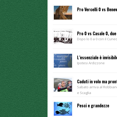
Pro Vercelli 0 vs Bene
Pro 0 vs Casale 0, due
Dopo lo 0 a 0 con il Cuneo
L’essenziale è invisibil
Ipotesi Ardizzone
Caduti in volo ma pront
Sabato arriva al Robbiano 
e Scaglia
Pesci e grandezze