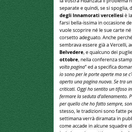
la Vostra Fidanzata il problema 
separate e quindi, se si spoglia, 
degli Innamorati vercellesi
è l
farsi bella-issima in occasione d
vuole scoprire né le sue carte né 
corsetto adeguato. Anche perch
sembrava essere già a Vercelli, a
Belvedere
, e qualcuno dei pugli
ottobre
, nella conferenza stamp
volta pagina
” ed a specifica doma
io sono per le porte aperte ma se c
aperto una pagina nuova. Se tra un
criticati. Oggi ho sentito un tifoso 
fermare la seduta d’allenamento. P
per quello che ho fatto sempre, so
stesso, le tradizioni sono fatte 
settimana verrà diramata in pubbli
come accade in alcune squadre di