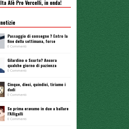
lta Alè Pro Vercelli, in onda!
notizie
Passaggio di consegne ? Entro la
fine della settimana, forse
0 Commenti
Gilardino o Scurto? Ancora
qualche giorno di pazienza
0 Commenti
Cinque, dieci, quindici, tiriamo i
dadi
0 Commenti
Se prima eravamo in due a ballare
l’Alligalli
0 Commenti