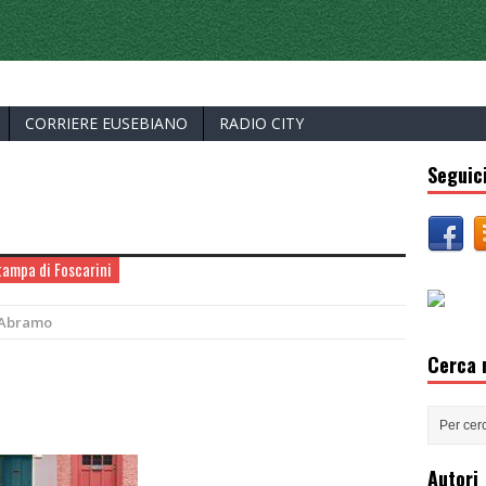
ERCELLI
CORRIERE EUSEBIANO
RADIO CITY
Seguici
stampa di Foscarini
'Abramo
Cerca n
Autori