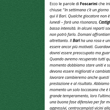
Ecco le parole di
Foscarini
che in
chiuse: “
In settimana c’è un giorno
qui il Bari. Qualche giocatore non 
lunedì – farà una risonanza,
Castigl
bassa intensità. In alcuni reparti so
non potrò farlo. Domani affronti
altrettanto. Il
Bari
ha una rosa e una
essere ancor più motivati. Guardavo i
dovrei essere preoccupato ma guard
Quando avremo recuperato tutti qua
momento dobbiamo stare uniti e sup
devono essere migliorati e cambiati
lavorare cambieremo anche questi 
prestazione e al risultato. Abbiamo 
momento un solo toccasana che è la 
grande temperamento, loro l’ultima 
una buona fase difensiva per far me
aggressivi, centrocampisti vicini all