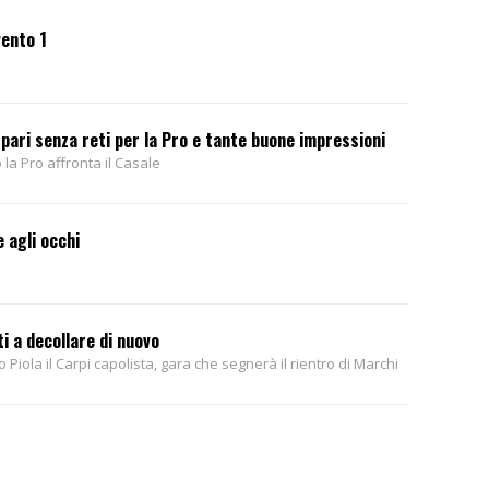
vento 1
 pari senza reti per la Pro e tante buone impressioni
 la Pro affronta il Casale
e agli occhi
i a decollare di nuovo
Piola il Carpi capolista, gara che segnerà il rientro di Marchi