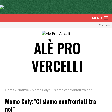
MENU
Contatti
ALÈ PRO
VERCELLI
Home
»
Notizie
»
Momo Coly:”Ci siamo confrontati tra noi”
Momo Coly:”Ci siamo confrontati tra
noi”