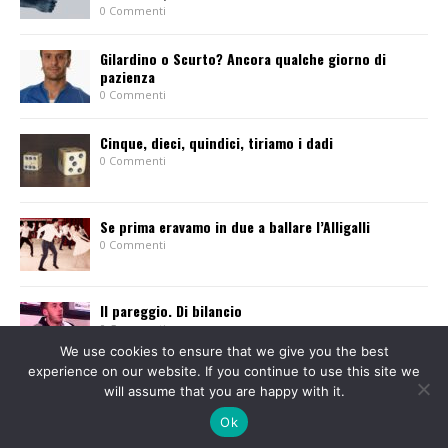
0 Commenti
Gilardino o Scurto? Ancora qualche giorno di
pazienza
0 Commenti
Cinque, dieci, quindici, tiriamo i dadi
0 Commenti
Se prima eravamo in due a ballare l’Alligalli
0 Commenti
Il pareggio. Di bilancio
0 Commenti
We use cookies to ensure that we give you the best
experience on our website. If you continue to use this site we
will assume that you are happy with it.
Ok
© 2013-2015 Tutti i diritti sono riservati. Giornale l'Eusebiano Soc. Coop. a r.l. - P.
IVA 01584310021 - Via Guala Bicheri, 8 - VERCELLI