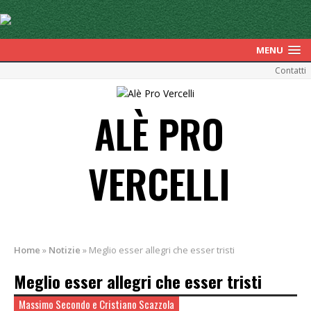
MENU
Contatti
ALÈ PRO
VERCELLI
Home
»
Notizie
»
Meglio esser allegri che esser tristi
Meglio esser allegri che esser tristi
Massimo Secondo e Cristiano Scazzola