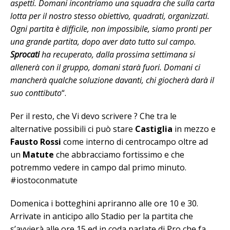
aspetti. Domani incontriamo una squadra che sulla carta
lotta per il nostro stesso obiettivo, quadrati, organizzati.
Ogni partita è difficile, non impossibile, siamo pronti per
una grande partita, dopo aver dato tutto sul campo.
Sprocati
ha recuperato, dalla prossima settimana si
allenerà con il gruppo, domani starà fuori. Domani ci
mancherà qualche soluzione davanti, chi giocherà darà il
suo conttibuto
“.
Per il resto, che Vi devo scrivere ? Che tra le
alternative possibili ci può stare
Castiglia
in mezzo e
Fausto Rossi
come interno di centrocampo oltre ad
un
Matute
che abbracciamo fortissimo e che
potremmo vedere in campo dal primo minuto.
#iostoconmatute
Domenica i botteghini apriranno alle ore 10 e 30.
Arrivate in anticipo allo Stadio per la partita che
s’avvierà alle ore 15 ed in coda parlate di Pro che fa