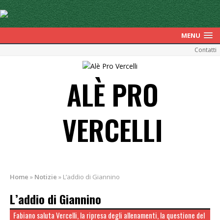
MENU
Contatti
ALÈ PRO
VERCELLI
Home
»
Notizie
»
L’addio di Giannino
L’addio di Giannino
Fabiano saluta Vercelli, la ripresa degli allenamenti, la questione del