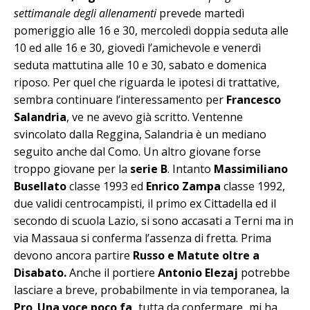
settimanale degli allenamenti
prevede martedì
pomeriggio alle 16 e 30, mercoledì doppia seduta alle
10 ed alle 16 e 30, giovedì l’amichevole e venerdì
seduta mattutina alle 10 e 30, sabato e domenica
riposo. Per quel che riguarda le ipotesi di trattative,
sembra continuare l’interessamento per
Francesco
Salandria
, ve ne avevo già scritto. Ventenne
svincolato dalla Reggina, Salandria è un mediano
seguito anche dal Como. Un altro giovane forse
troppo giovane per la
serie B
. Intanto
Massimiliano
Busellato
classe 1993 ed
Enrico Zampa
classe 1992,
due validi centrocampisti, il primo ex Cittadella ed il
secondo di scuola Lazio, si sono accasati a Terni ma in
via Massaua si conferma l’assenza di fretta. Prima
devono ancora partire
Russo e Matute oltre a
Disabato.
Anche il portiere
Antonio Elezaj
potrebbe
lasciare a breve, probabilmente in via temporanea, la
Pro
.
Una voce poco fa,
tutta da confermare
,
mi ha