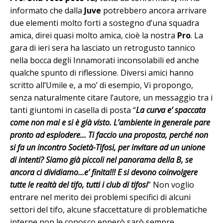
informato che dalla
Juve
potrebbero ancora arrivare
due elementi molto forti a sostegno d’una squadra
amica, direi quasi molto amica, cioè la nostra
Pro
. La
gara di ieri sera ha lasciato un retrogusto tannico
nella bocca degli Innamorati inconsolabili ed anche
qualche spunto di riflessione. Diversi amici hanno
scritto all’Umile e, a mo’ di esempio, Vi propongo,
senza naturalmente citare l’autore, un messaggio tra i
tanti giuntomi in casella di posta “
La curva e’ spaccata
come non mai e si è già visto. L’ambiente in generale pare
pronto ad esplodere… Ti faccio una proposta, perché non
si fa un incontro Società-Tifosi, per invitare ad un unione
di intenti? Siamo già piccoli nel panorama della B, se
ancora ci dividiamo…e’ finita!!! E si devono coinvolgere
tutte le realtà del tifo, tutti i club di tifosi
” Non voglio
entrare nel merito dei problemi specifici di alcuni
settori del tifo, alcune sfaccettature di problematiche
interne non le conosco epperò sarò sempre