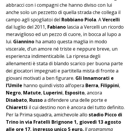
abbracci con i compagni che hanno diviso con lui
anche solo un pezzetto di quella strada che collega il
campo agli spogliatoi del
Robbiano Piola
. A
Vercelli
dal luglio del 2011,
Fabiano
lascia a Vercelli un ricordo
meraviglioso ed un pezzo di cuore, in bocca al lupo a
lui.
Giannino
ha amato questa maglia in modo
viscerale, d’un amore né triste e neppure breve, un
esperienza indimenticabile. La ripresa degli
allenamenti è stata di blando scarico per buona parte
dei giocatori impegnati e partitella mista di fronte a
giovani motivati a ben figurare.
Gli Innamorati e
l’Umile
hanno quindi visto all’opera
Berra
,
Filippini
,
Negro
,
Matute
,
Luperini
,
Esposito
, ancora
Disabato
,
Russo
a difendere una delle porte e
Chiaretti
il cui destino non è ancora del tutto definito.
Per la Prima squadra, amichevole allo
stadio Picco di
Trino in via Fratelli Brignone 1, giovedì 13 agosto
alle ore 17, ingresso unico 5 euro.
Il programma