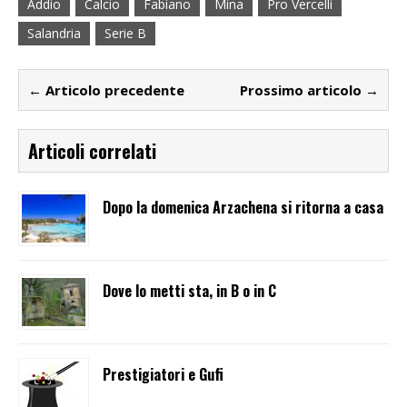
Addio
Calcio
Fabiano
Mina
Pro Vercelli
Salandria
Serie B
← Articolo precedente
Prossimo articolo →
Articoli correlati
Dopo la domenica Arzachena si ritorna a casa
Dove lo metti sta, in B o in C
Prestigiatori e Gufi