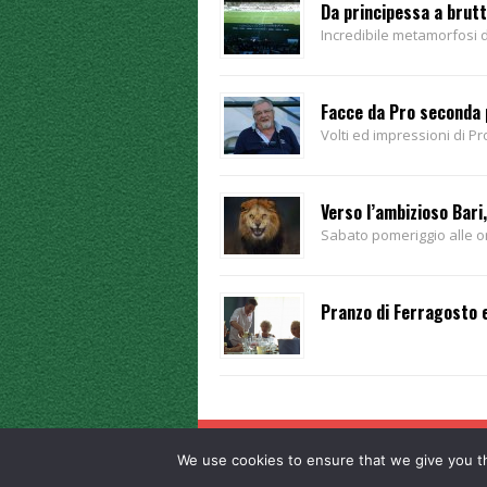
Da principessa a brutt
Incredibile metamorfosi de
Facce da Pro seconda 
Volti ed impressioni di Pr
Verso l’ambizioso Bari
Sabato pomeriggio alle o
Pranzo di Ferragosto e
We use cookies to ensure that we give you th
© 2013-2015 Tutti i diritti sono riservati. Giornal