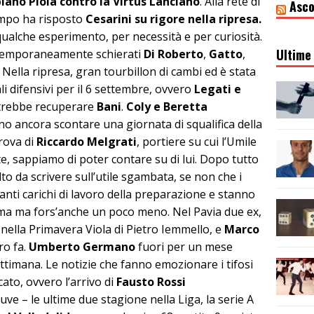
iano Piola contro la Virtus Lanciano
. Alla rete di
Asco
mpo ha risposto
Cesarini su rigore nella ripresa.
ualche esperimento, per necessità e per curiosità.
Ultime 
ntemporaneamente schierati
Di Roberto
,
Gatto
,
 Nella ripresa, gran tourbillon di cambi ed è stata
li difensivi per il 6 settembre, ovvero
Legati e
otrebbe recuperare
Bani
.
Coly e Beretta
o ancora scontare una giornata di squalifica della
rova di
Riccardo Melgrati
, portiere su cui l’Umile
te, sappiamo di poter contare su di lui. Dopo tutto
 da scrivere sull’utile sgambata, se non che i
nti carichi di lavoro della preparazione e stanno
ma ma fors’anche un poco meno. Nel Pavia due ex,
nella Primavera Viola di Pietro Iemmello, e
Marco
ro fa.
Umberto Germano
fuori per un mese
ttimana. Le notizie che fanno emozionare i tifosi
ato, ovvero l’arrivo di
Fausto Rossi
uve – le ultime due stagione nella Liga, la serie A