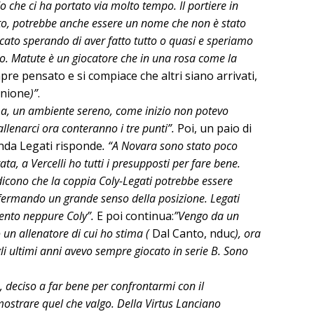
 che ci ha portato via molto tempo. Il portiere in
certo, potrebbe anche essere un nome che non è stato
cato sperando di aver fatto tutto o quasi e speriamo
o. Matute è un giocatore che in una rosa come la
pre pensato e si compiace che altri siano arrivati,
inione
)”
.
a, un ambiente sereno, come inizio non potevo
r allenarci ora conteranno i tre punti”.
Poi, un paio di
anda Legati risponde
. “A Novara sono stato poco
 a Vercelli ho tutti i presupposti per fare bene.
 dicono che la coppia Coly-Legati potrebbe essere
fermando un grande senso della posizione. Legati
lento neppure Coly”.
E poi continua:
”Vengo da un
 un allenatore di cui ho stima (
Dal Canto, nduc
), ora
li ultimi anni avevo sempre giocato in serie B. Sono
, deciso a far bene per confrontarmi con il
ostrare quel che valgo. Della Virtus Lanciano