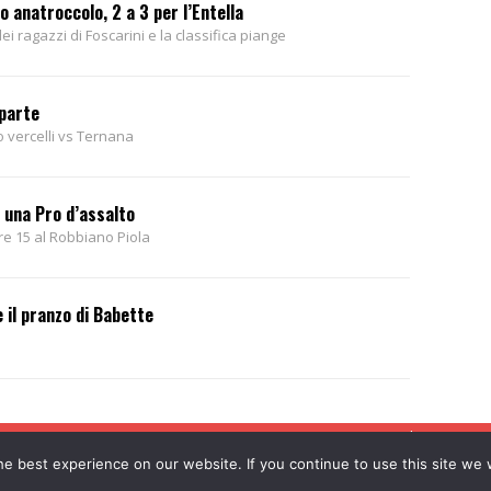
o anatroccolo, 2 a 3 per l’Entella
i ragazzi di Foscarini e la classifica piange
parte
o vercelli vs Ternana
, una Pro d’assalto
re 15 al Robbiano Piola
 il pranzo di Babette
Home
Il punto
Le
e best experience on our website. If you continue to use this site we w
e l'Eusebiano Soc. Coop. a r.l. - P. IVA 01584310021 - Via Guala Bicheri, 8 - VERCELLI