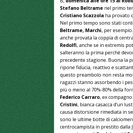
B,
domenica alle ore 15 al Robb
Stefano Beltrame
nel primo te
Cristiano Scazzola
ha provato q
Nel primo tempo sono stati co
Beltrame,
Marchi
, per esempio.
anche provata la coppia di centra
Redolfi
, anche se in extremis p
salteranno la prima perché devon
precedente stagione. Buona la p
ripone fiducia, reattivo e scattan
questo preambolo non resta molto
ragazzi stanno assorbendo i pesa
più o meno al 70%-80% della for
Federico Carraro
, ex compagno 
Cristini
, bianca casacca d’un lust
causa distorsione rimediata in se
sono le ultime botte di calciomerc
centrocampista in prestito dalla J