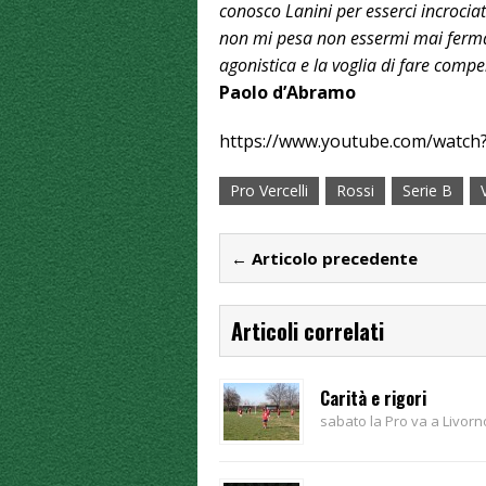
conosco Lanini per esserci incrocia
non mi pesa non essermi mai fermat
agonistica e la voglia di fare comp
Paolo d’Abramo
https://www.youtube.com/watch
Pro Vercelli
Rossi
Serie B
← Articolo precedente
Articoli correlati
Carità e rigori
sabato la Pro va a Livorn