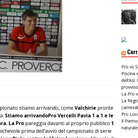
Corr
Pro vs S
Piscina 
dell’Asl
provviso
La Pro v
La Regio
ionato stiamo arrivando, come
Valchirie
pronte
carneval
Pro Loc
a.
Stiamo arrivandoPro Vercelli Pavia 1 a 1 e le
Il Piemo
ra. La Pro
pareggia davanti al proprio pubblico
1
naturale
ichevole prima dell’avvio del campionato di serie