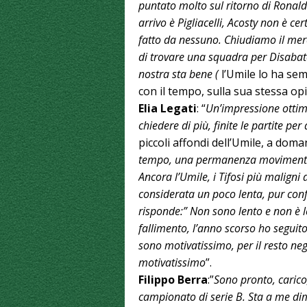
puntato molto sul ritorno di Ronaldo
arrivo è Pigliacelli, Acosty non è 
fatto da nessuno. Chiudiamo il mer
di trovare una squadra per Disabat
nostra sta bene (
l’Umile lo ha sem
con il tempo, sulla sua stessa op
Elia Legati
: “
Un’impressione ottim
chiedere di più, finite le partite pe
piccoli affondi dell’Umile, a dom
tempo, una permanenza movimentata,
Ancora l’Umile, i Tifosi più maligni
considerata un poco lenta, pur con
risponde:” Non sono lento e non è 
fallimento, l’anno scorso ho seguito
sono motivatissimo, per il resto neg
motivatissimo
”.
Filippo Berra
:”
Sono pronto, carico
campionato di serie B. Sta a me dim