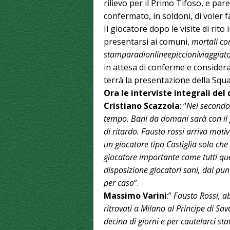
rilievo per il Primo Tifoso, e p
confermato, in soldoni, di voler f
Il giocatore dopo le visite di rit
presentarsi ai comuni,
mortali com
stamparadionlineepiccioniviaggiato
in attesa di conferme e conside
terrà la presentazione della Squad
Ora le interviste integrali del
Cristiano Scazzola
: “
Nel secondo
tempo. Bani da domani sarà con il 
di ritardo. Fausto rossi arriva motiv
un giocatore tipo Castiglia solo ch
giocatore importante come tutti que
disposizione giocatori sani, dal punt
per caso
”.
Massimo Varini
:”
Fausto Rossi, a
ritrovati a Milano al Principe di S
decina di giorni e per cautelarci s