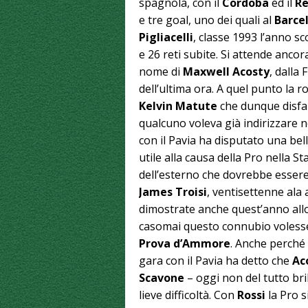
spagnola, con il
Cordoba
ed il
Re
e tre goal, uno dei quali al
Barcel
Pigliacelli
, classe 1993 l’anno s
e 26 reti subite. Si attende ancora
nome di
Maxwell Acosty
, dalla
dell’ultima ora. A quel punto la
Kelvin Matute
che dunque disfa 
qualcuno voleva già indirizzare n
con il Pavia ha disputato una bel
utile alla causa della Pro nella St
dell’esterno che dovrebbe esser
James Troisi
, ventisettenne ala 
dimostrate anche quest’anno al
casomai questo connubio volesse
Prova d’Ammore
. Anche perché 
gara con il Pavia ha detto che
Ac
Scavone
– oggi non del tutto bri
lieve difficoltà. Con
Rossi
la Pro s