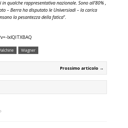
ti in qualche rappresentativa nazionale. Sono all’80% ,
o – Berra ha disputato le Universiadi – la carica
ensano la pesantezza della fatica
”.
?v=-lxlQITXBAQ
Valchirie
Wagner
Prossimo articolo →
o