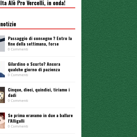
lta Alè Pro Vercelli, in onda!
notizie
Passaggio di consegne ? Entro la
fine della settimana, forse
0 Commenti
Gilardino o Scurto? Ancora
qualche giorno di pazienza
0 Commenti
Cinque, dieci, quindici, tiriamo i
dadi
0 Commenti
Se prima eravamo in due a ballare
l’Alligalli
0 Commenti