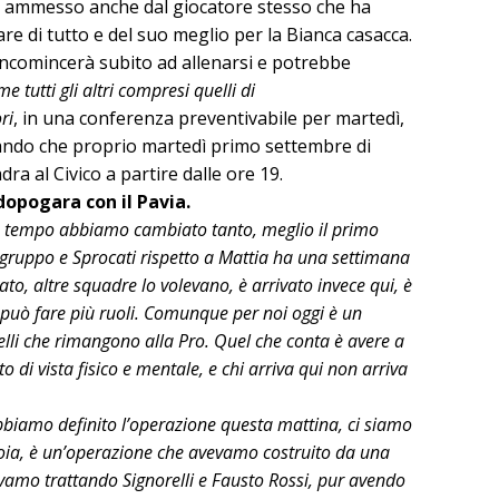
are ammesso anche dal giocatore stesso che ha
are di tutto e del suo meglio per la Bianca casacca.
o incomincerà subito ad allenarsi e potrebbe
e tutti gli altri compresi quelli di
ri
, in una conferenza preventivabile per martedì,
rando che proprio martedì primo settembre di
ra al Civico a partire dalle ore 19.
 dopogara con il Pavia.
 tempo abbiamo cambiato tanto, meglio il primo
gruppo e Sprocati rispetto a Mattia ha una settimana
ato, altre squadre lo volevano, è arrivato invece qui, è
e può fare più ruoli. Comunque per noi oggi è un
lli che rimangono alla Pro. Quel che conta è avere a
o di vista fisico e mentale, e chi arriva qui non arriva
bbiamo definito l’operazione questa mattina, ci siamo
avoia, è un’operazione che avevamo costruito da una
tavamo trattando Signorelli e Fausto Rossi, pur avendo