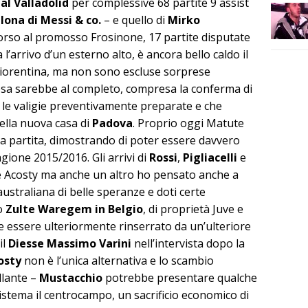
al Valladolid
per complessive 68 partite 9 assist
lona di Messi & co.
– e quello di
Mirko
corso al promosso Frosinone, 17 partite disputate
 l’arrivo d’un esterno alto, è ancora bello caldo il
 Fiorentina, ma non sono escluse sorprese
 rosa sarebbe al completo, compresa la conferma di
le valigie preventivamente preparate e che
ella nuova casa di
Padova
. Proprio oggi Matute
la partita, dimostrando di poter essere davvero
agione 2015/2016. Gli arrivi di
Rossi
,
Pigliacelli
e
e Acosty ma anche un altro ho pensato anche a
australiana di belle speranze e doti certe
lo
Zulte Waregem in Belgio
, di proprietà Juve e
 essere ulteriormente rinserrato da un’ulteriore
il
Diesse Massimo Varini
nell’intervista dopo la
osty
non è l’unica alternativa e lo scambio
llante –
Mustacchio
potrebbe presentare qualche
istema il centrocampo, un sacrificio economico di