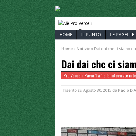
ALÈ PRO V
HOME
IL PUNTO
LE PAGELLE
Home
»
Notizie
»
Dai dai che ci siamo qu
Dai dai che ci sia
Pro Vercelli Pavia 1 a 1 e le interviste in
Inserito su
Agosto 30, 2015
da
Paolo D'