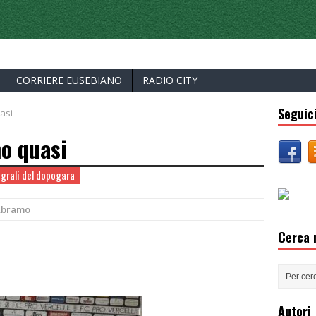
ERCELLI
CORRIERE EUSEBIANO
RADIO CITY
Seguici
asi
mo quasi
tegrali del dopogara
Abramo
Cerca n
Autori