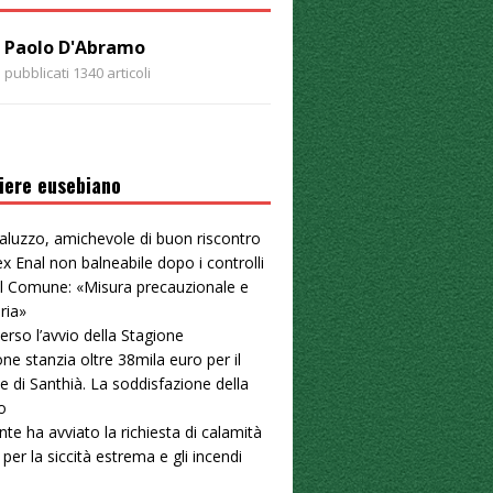
Paolo D'Abramo
pubblicati 1340 articoli
iere eusebiano
aluzzo, amichevole di buon riscontro
ex Enal non balneabile dopo i controlli
. Il Comune: «Misura precauzionale e
ria»
erso l’avvio della Stagione
ne stanzia oltre 38mila euro per il
e di Santhià. La soddisfazione della
o
nte ha avviato la richiesta di calamità
 per la siccità estrema e gli incendi