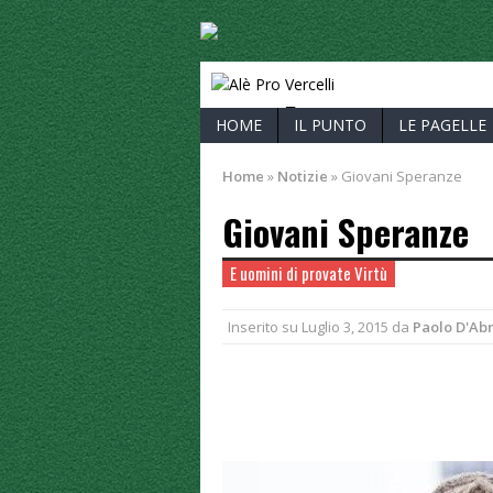
ALÈ PRO V
HOME
IL PUNTO
LE PAGELLE
Home
»
Notizie
»
Giovani Speranze
Giovani Speranze
E uomini di provate Virtù
Inserito su
Luglio 3, 2015
da
Paolo D'Ab