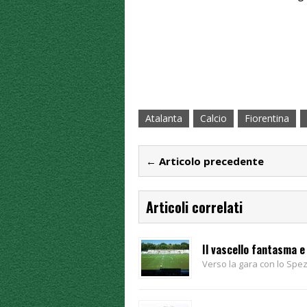
Atalanta
Calcio
Fiorentina
← Articolo precedente
Articoli correlati
Il vascello fantasma e 
Verso la gara con lo Spez