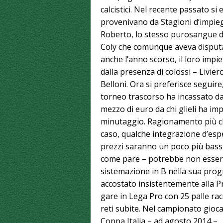
calcistici. Nel recente passato si
provenivano da Stagioni d’impiego
Roberto, lo stesso purosangue d
Coly che comunque aveva disputato
anche l’anno scorso, il loro impi
dalla presenza di colossi – Livier
Belloni. Ora si preferisce seguire
torneo trascorso ha incassato dal
mezzo di euro da chi glieli ha im
minutaggio. Ragionamento più che
caso, qualche integrazione d’espe
prezzi saranno un poco più bassi 
come pare – potrebbe non essere
sistemazione in B nella sua prog
accostato insistentemente alla P
gare in Lega Pro con 25 palle racc
reti subite. Nel campionato gioca
Coppa Italia – ad agosto 2014 – c