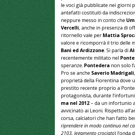
le voci già pubblicate nei giorni 
antefatti costituiti da indiscrezio
neppure messo in conto che
Um
Vercelli
, anche in presenza di off
ritornello vale per
Mattia Sproc
valore e ricomporrà il trio delle 
Bani ed Ardizzone
. Si parla di
Al
recentemente militato nel
Ponte
speranze.
Pontedera
non solo fa
Pro se anche
Saverio Madrigali
proprietà della Fiorentina dove u
prestito recente proprio a Ponted
protagonista, durante l’infortunio
ma nel 2012
– da un infortunio a
avvicinato ai Leoni. Rispetto all
corsa, calciatori che han fatto 
riprendere in modo continuo nel ca
2103, legamento crociato
) l’onda 