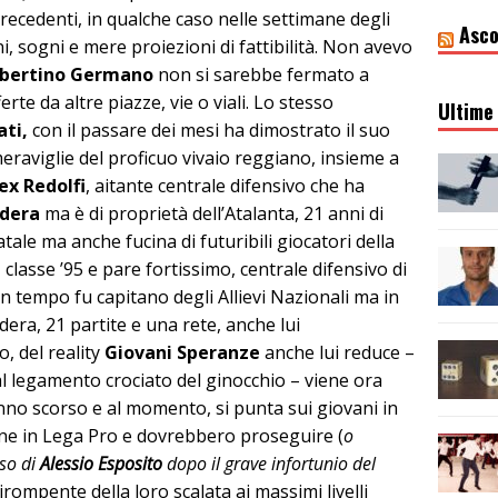
precedenti, in qualche caso nelle settimane degli
Asco
ni, sogni e mere proiezioni di fattibilità. Non avevo
bertino Germano
non si sarebbe fermato a
erte da altre piazze, vie o viali. Lo stesso
Ultime 
ati,
con il passare dei mesi ha dimostrato il suo
meraviglie del proficuo vivaio reggiano, insieme a
ex Redolfi
, aitante centrale difensivo che ha
dera
ma è di proprietà dell’Atalanta, 21 anni di
tale ma anche fucina di futuribili giocatori della
, classe ’95 e pare fortissimo, centrale difensivo di
n tempo fu capitano degli Allievi Nazionali ma in
era, 21 partite e una rete, anche lui
, del reality
Giovani Speranze
anche lui reduce –
l legamento crociato del ginocchio – viene ora
’anno scorso e al momento, si punta sui giovani in
bene in Lega Pro e dovrebbero proseguire (
o
so di
Alessio Esposito
dopo il grave infortunio del
dirompente della loro scalata ai massimi livelli