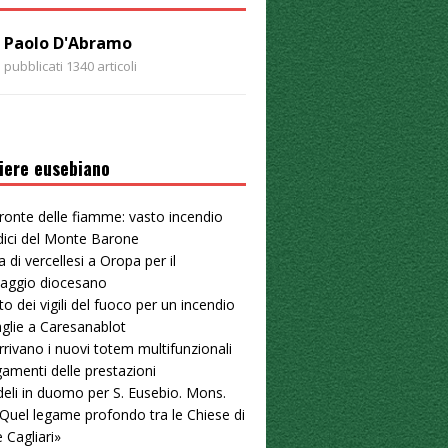
Paolo D'Abramo
pubblicati 1340 articoli
iere eusebiano
ronte delle fiamme: vasto incendio
dici del Monte Barone
a di vercellesi a Oropa per il
naggio diocesano
to dei vigili del fuoco per un incendio
aglie a Caresanablot
arrivano i nuovi totem multifunzionali
gamenti delle prestazioni
deli in duomo per S. Eusebio. Mons.
«Quel legame profondo tra le Chiese di
e Cagliari»