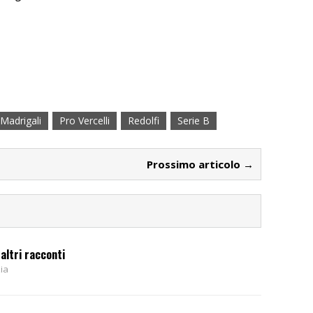
Madrigali
Pro Vercelli
Redolfi
Serie B
Prossimo articolo →
altri racconti
ia