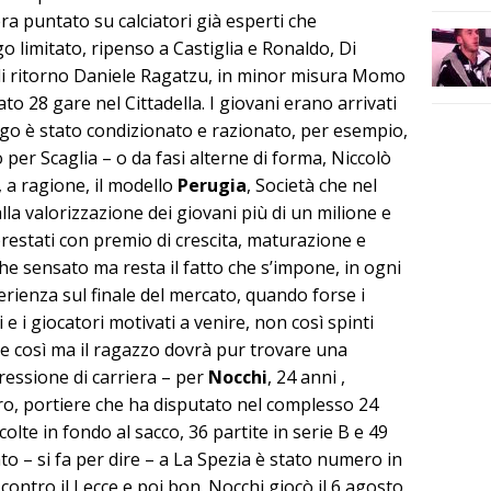
 era puntato su calciatori già esperti che
 limitato, ripenso a Castiglia e Ronaldo, Di
i ritorno Daniele Ragatzu, in minor misura Momo
 28 gare nel Cittadella. I giovani erano arrivati
ego è stato condizionato e razionato, per esempio,
o per Scaglia – o da fasi alterne di forma, Niccolò
, a ragione, il modello
Perugia
, Società che nel
la valorizzazione dei giovani più di un milione e
prestati con premio di crescita, maturazione e
 sensato ma resta il fatto che s’impone, in ogni
rienza sul finale del mercato, quando forse i
e i giocatori motivati a venire, non così spinti
 così ma il ragazzo dovrà pur trovare una
ressione di carriera – per
Nocchi
, 24 anni ,
ro, portiere che ha disputato nel complesso 24
olte in fondo al sacco, 36 partite in serie B e 49
to – si fa per dire – a La Spezia è stato numero in
ontro il Lecce e poi bon. Nocchi giocò il 6 agosto