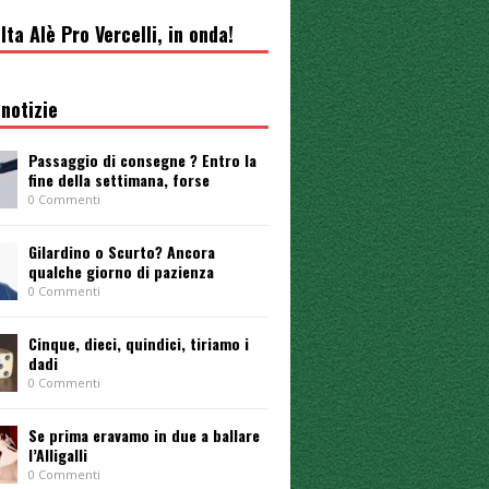
lta Alè Pro Vercelli, in onda!
notizie
Passaggio di consegne ? Entro la
fine della settimana, forse
0 Commenti
Gilardino o Scurto? Ancora
qualche giorno di pazienza
0 Commenti
Cinque, dieci, quindici, tiriamo i
dadi
0 Commenti
Se prima eravamo in due a ballare
l’Alligalli
0 Commenti