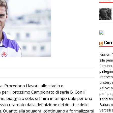
Corr
Nuovo f
alle pen
Centinai
pellegri
Interven
di sterp
a. Procedono i lavori, allo stadio e
Asl Vc: 
 per il prossimo Campionato di serie B. Con il
per i pa
he, pioggia o sole, si finirà in tempo utile per una
Tanti fe
io ritardato dalla definizione dei delitti e delle
Baturi: 
Vercelli 
e. Quanto alla squadra, continuano a formalizzarsi