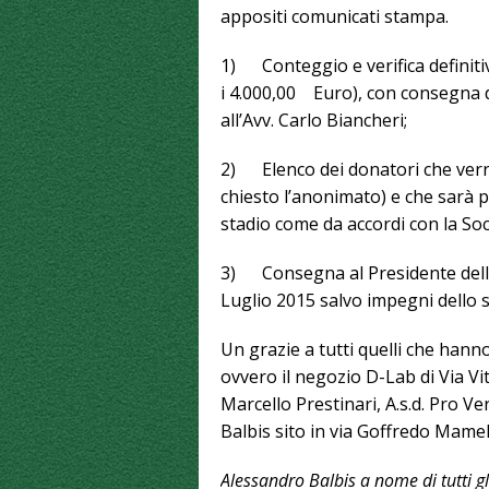
appositi comunicati stampa.
1) Conteggio e verifica definitiv
i 4.000,00 Euro), con consegna de
all’Avv. Carlo Biancheri;
2) Elenco dei donatori che verrà
chiesto l’anonimato) e che sarà p
stadio come da accordi con la Soc
3) Consegna al Presidente della 
Luglio 2015 salvo impegni dello 
Un grazie a tutti quelli che hanno
ovvero il negozio D-Lab di Via Vi
Marcello Prestinari, A.s.d. Pro Ve
Balbis sito in via Goffredo Mamel
Alessandro Balbis a nome di tutti gl