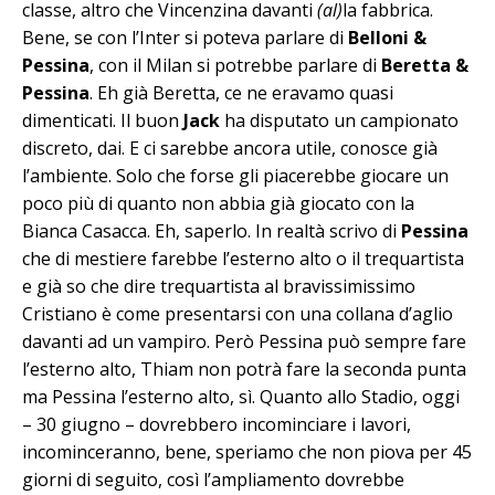
classe, altro che Vincenzina davanti
(al)
la fabbrica.
Bene, se con l’Inter si poteva parlare di
Belloni &
Pessina
, con il Milan si potrebbe parlare di
Beretta &
Pessina
. Eh già Beretta, ce ne eravamo quasi
dimenticati. Il buon
Jack
ha disputato un campionato
discreto, dai. E ci sarebbe ancora utile, conosce già
l’ambiente. Solo che forse gli piacerebbe giocare un
poco più di quanto non abbia già giocato con la
Bianca Casacca. Eh, saperlo. In realtà scrivo di
Pessina
che di mestiere farebbe l’esterno alto o il trequartista
e già so che dire trequartista al bravissimissimo
Cristiano è come presentarsi con una collana d’aglio
davanti ad un vampiro. Però Pessina può sempre fare
l’esterno alto, Thiam non potrà fare la seconda punta
ma Pessina l’esterno alto, sì. Quanto allo Stadio, oggi
– 30 giugno – dovrebbero incominciare i lavori,
incominceranno, bene, speriamo che non piova per 45
giorni di seguito, così l’ampliamento dovrebbe