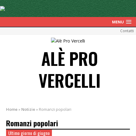
MENU
Contatti
ALÈ PRO
VERCELLI
Home
»
Notizie
»
Romanzi popolari
Romanzi popolari
Ultimo giorno di giugno