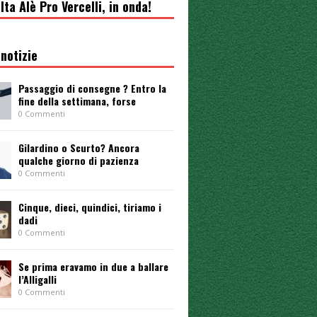
lta Alè Pro Vercelli, in onda!
notizie
Passaggio di consegne ? Entro la
fine della settimana, forse
0 Commenti
Gilardino o Scurto? Ancora
qualche giorno di pazienza
0 Commenti
Cinque, dieci, quindici, tiriamo i
dadi
0 Commenti
Se prima eravamo in due a ballare
l’Alligalli
0 Commenti