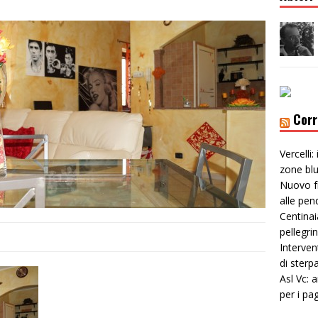
Corr
Vercelli:
zone bl
Nuovo f
alle pen
Centinai
pellegri
Interven
di sterp
Asl Vc: 
per i pa