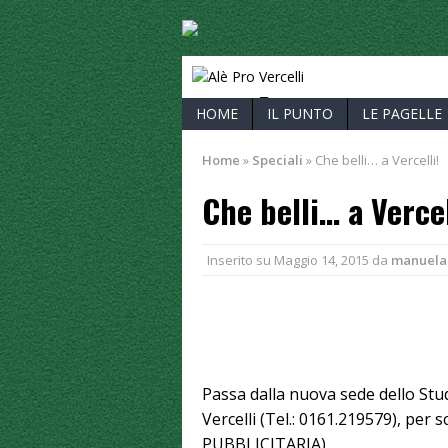
ALÈ PRO V
HOME
IL PUNTO
LE PAGELLE
Home
»
Speciali
»
Che belli… a Vercelli!
Che belli… a Vercel
Inserito su
Maggio 14, 2015
da
manuela
Passa dalla nuova sede dello St
Vercelli (Tel.: 0161.219579), per
PUBBLICITARIA)