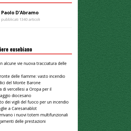
Paolo D'Abramo
pubblicati 1340 articoli
iere eusebiano
 in alcune vie nuova tracciatura delle
u
ronte delle fiamme: vasto incendio
dici del Monte Barone
a di vercellesi a Oropa per il
naggio diocesano
to dei vigili del fuoco per un incendio
aglie a Caresanablot
arrivano i nuovi totem multifunzionali
gamenti delle prestazioni