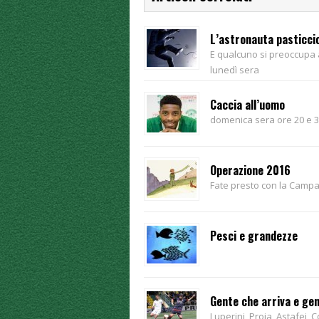
L’astronauta pasticci
E qualcuno si preoccupa a
lunedì sera
Caccia all’uomo
domenica sera ore 20 e 3
Operazione 2016
Fate presto con la Cam
Pesci e grandezze
Gente che arriva e ge
Luperini, Proia, Astafei,