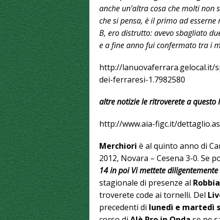
anche un’altra cosa che molti non s
che si pensa, è il primo ad esserne r
B, ero distrutto: avevo sbagliato d
e a fine anno fui confermato tra i mi
http://lanuovaferrara.gelocal.it
dei-ferraresi-1.7982580
altre notizie le ritroverete a questo 
http://www.aia-figc.it/dettaglio.
Merchiori
è al quinto anno di Ca
2012, Novara – Cesena 3-0. Se po
14 in poi Vi mettete diligentemente
stagionale di presenze al
Robbia
troverete code ai tornelli. Del
Liv
precedenti di
lunedì e martedì 
corso di
Alè Pro in Onda
se ne sa