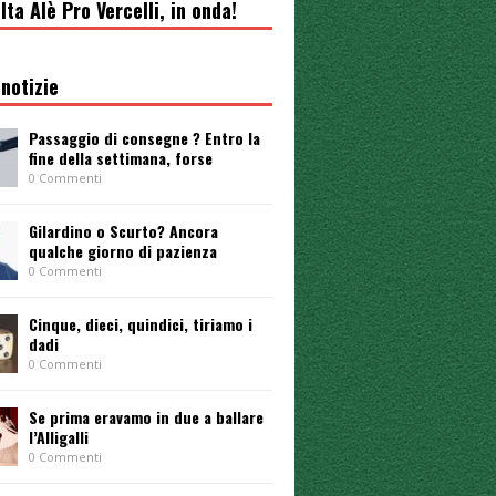
lta Alè Pro Vercelli, in onda!
notizie
Passaggio di consegne ? Entro la
fine della settimana, forse
0 Commenti
Gilardino o Scurto? Ancora
qualche giorno di pazienza
0 Commenti
Cinque, dieci, quindici, tiriamo i
dadi
0 Commenti
Se prima eravamo in due a ballare
l’Alligalli
0 Commenti