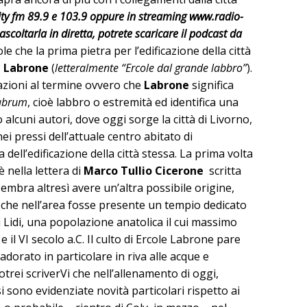
City fm 89.9 e 103.9 oppure in streaming www.radio-
 ascoltarla in diretta, potrete scaricare il podcast da
le che la prima pietra per l’edificazione della città
e Labrone
(
letteralmente “Ercole dal grande labbro”
).
azioni al termine ovvero che
Labrone
significa
abrum
, cioè labbro o estremità ed identifica una
 alcuni autori, dove oggi sorge la città di Livorno,
ei pressi dell’attuale centro abitato di
dell’edificazione della città stessa. La prima volta
è nella lettera di
Marco Tullio Cicerone
scritta
embra altresì avere un’altra possibile origine,
ti, che nell’area fosse presente un tempio dedicato
 Lidi, una popolazione anatolica il cui massimo
 e il VI secolo a.C. Il culto di Ercole Labrone pare
adorato in particolare in riva alle acque e
otrei scriverVi che nell’allenamento di oggi,
 sono evidenziate novità particolari rispetto ai