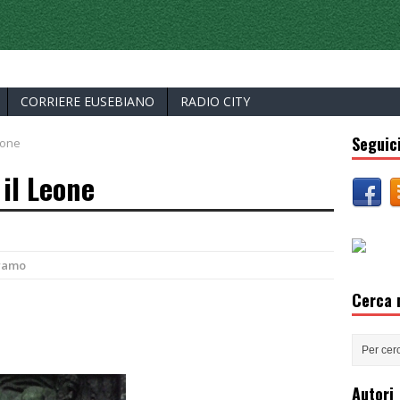
ERCELLI
CORRIERE EUSEBIANO
RADIO CITY
Seguici
eone
 il Leone
ramo
Cerca n
Autori