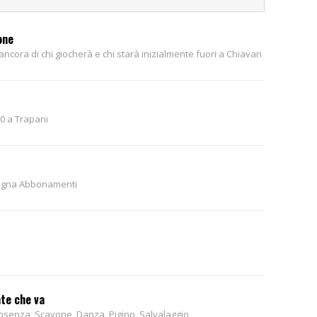
one
ncora di chi giocherà e chi starà inizialmente fuori a Chiavari
0 a Trapani
pagna Abbonamenti
nte che va
 Cosenza, Scavone, Danza, Pigino, Salvalaggio