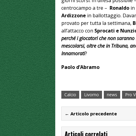
giorni scorsi. In difesa possibile
centrocampo a tre –
Ronaldo
in
Ardizzone
in ballottaggio. Davan
provato per tutta la settimana,
B
all’attacco con
Sprocati e Nunzi
perché i giocatori che non sarann
mescolarsi, oltre che in Tribuna, anc
Innamorati
?
Paolo d’Abramo
Calcio
Livorno
news
Pro Ve
← Articolo precedente
Articoli correlati