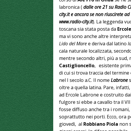
labronica (
dalle ore 21 su Radio 
city.it e ancora se non riuscirete ad
www.radio-city.it
). La leggenda vuo
toscana sia stata posta da
Ercol
ma vi sono anche altre interpret
Lido del Mare
e deriva dal latino
l
cala naturale localizzata, secondo
mentre secondo altri, più a sud, n
Castiglioncello
,
esistente prima 
di cui si trova traccia del termine 
nel I secolo a.C. Il nome
Labrone
s
oltre a quella latina. Pare, infat
ad Ercole Labrone e costruito dai
fulgore si ebbe a cavallo tra il VII
fosse diffuso anche tra i romani, 
soprattutto nei porti. Ecco, ora p
giovedì, al
Robbiano Piola
non si