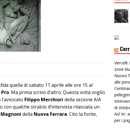
Corr
Vercelli:
zone bl
Nuovo f
alle pen
fida quella di sabato 11 aprile alle ore 15 al
Centinai
a
Pro
. Ma prima scrivo d’altro. Questa volta voglio
pellegri
a l’avvocato
Filippo Merchiori
della sezione AIA
Interven
 con qualche stralcio d’intervista rilasciata un
di sterp
 Magnoni
della
Nuova Ferrara
. Cito la fonte,
Asl Vc: 
per i pa