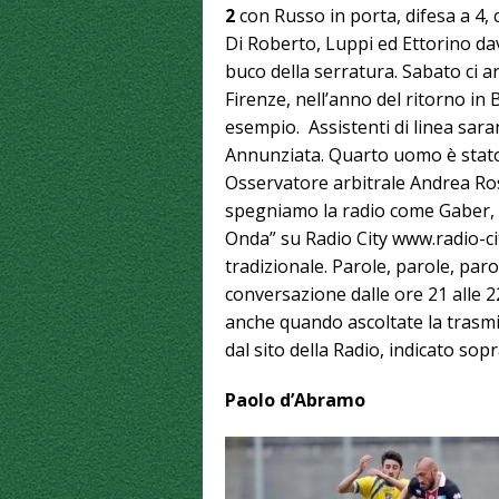
2
con Russo in porta, difesa a 4
Di Roberto, Luppi ed Ettorino dav
buco della serratura. Sabato ci a
Firenze, nell’anno del ritorno in B
esempio. Assistenti di linea saran
Annunziata. Quarto uomo è stato
Osservatore arbitrale Andrea Rosa
spegniamo la radio come Gaber, a
Onda” su Radio City www.radio-cit
tradizionale. Parole, parole, parol
conversazione dalle ore 21 alle 22
anche quando ascoltate la trasmi
dal sito della Radio, indicato sopr
Paolo d’Abramo