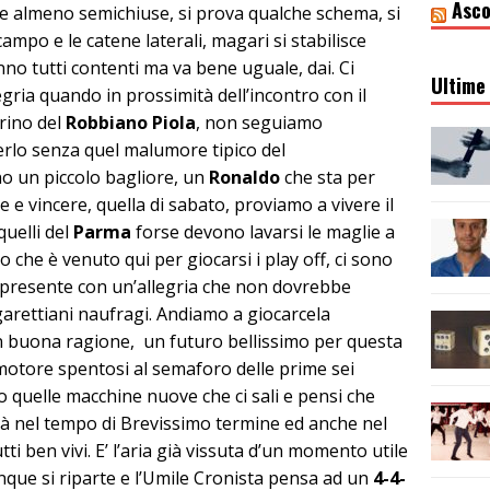
Asco
e almeno semichiuse, si prova qualche schema, si
ampo e le catene laterali, magari si stabilisce
no tutti contenti ma va bene uguale, dai. Ci
Ultime 
gria quando in prossimità dell’incontro con il
rino del
Robbiano Piola
, non seguiamo
erlo senza quel malumore tipico del
o un piccolo bagliore, un
Ronaldo
che sta per
re e vincere, quella di sabato, proviamo a vivere il
quelli del
Parma
forse devono lavarsi le maglie a
o che è venuto qui per giocarsi i play off, ci sono
 il presente con un’allegria che non dovrebbe
garettiani naufragi. Andiamo a giocarcela
 buona ragione, un futuro bellissimo per questa
motore spentosi al semaforo delle prime sei
 quelle macchine nuove che ci sali e pensi che
rrà nel tempo di Brevissimo termine ed anche nel
 ben vivi. E’ l’aria già vissuta d’un momento utile
nque si riparte e l’Umile Cronista pensa ad un
4-4-