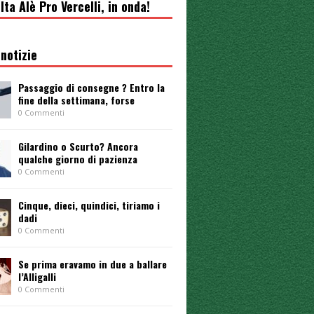
lta Alè Pro Vercelli, in onda!
notizie
Passaggio di consegne ? Entro la
fine della settimana, forse
0 Commenti
Gilardino o Scurto? Ancora
qualche giorno di pazienza
0 Commenti
Cinque, dieci, quindici, tiriamo i
dadi
0 Commenti
Se prima eravamo in due a ballare
l’Alligalli
0 Commenti