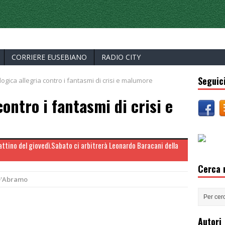
ERCELLI
CORRIERE EUSEBIANO
RADIO CITY
Seguici
llogica allegria contro i fantasmi di crisi e malumore
contro i fantasmi di crisi e
ttino del giovedì.Sabato ci arbitrerà Leonardo Baracani della
Cerca n
D'Abramo
Autori