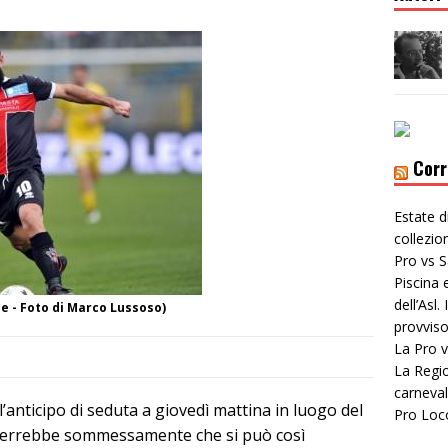
Corr
Estate d
collezi
Pro vs S
Piscina 
dell’Asl
le - Foto di Marco Lussoso)
provviso
La Pro v
La Regio
carneval
l’anticipo di seduta a giovedì mattina in luogo del
Pro Loc
terrebbe sommessamente che si può così