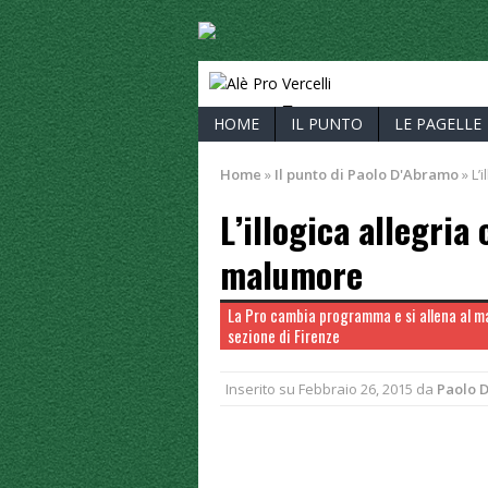
ALÈ PRO V
HOME
IL PUNTO
LE PAGELLE
Home
»
Il punto di Paolo D'Abramo
»
L’i
L’illogica allegria 
malumore
La Pro cambia programma e si allena al ma
sezione di Firenze
Inserito su
Febbraio 26, 2015
da
Paolo 