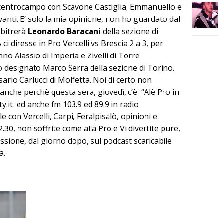
, centrocampo con Scavone Castiglia, Emmanuello e
anti. E’ solo la mia opinione, non ho guardato dal
rbitrerà
Leonardo Baracani
della sezione di
 ci diresse in Pro Vercelli vs Brescia 2 a 3, per
no Alassio di Imperia e Zivelli di Torre
 designato Marco Serra della sezione di Torino.
rio Carlucci di Molfetta. Noi di certo non
nche perchè questa sera, giovedì, c’è “Alè Pro in
y.it ed anche fm 103.9 ed 89.9 in radio
e con Vercelli, Carpi, Feralpisalò, opinioni e
.30, non soffrite come alla Pro e Vi divertite pure,
ssione, dal giorno dopo, sul podcast scaricabile
a.