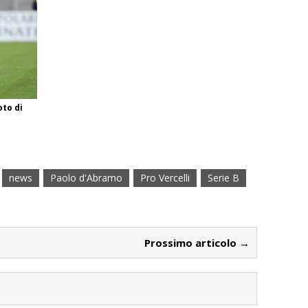
oto di
news
Paolo d'Abramo
Pro Vercelli
Serie B
Prossimo articolo →