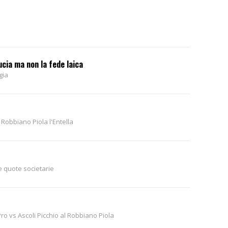
ucia ma non la fede laica
gia
 Robbiano Piola l'Entella
e quote societarie
ro vs Ascoli Picchio al Robbiano Piola