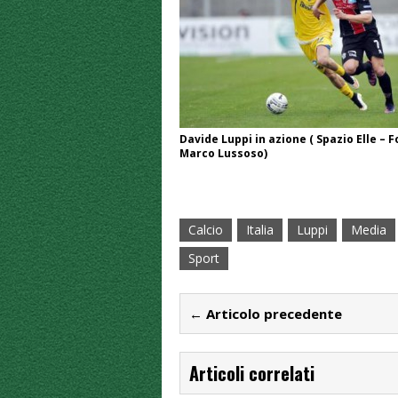
Davide Luppi in azione ( Spazio Elle – F
Marco Lussoso)
Calcio
Italia
Luppi
Media
Sport
← Articolo precedente
Articoli correlati