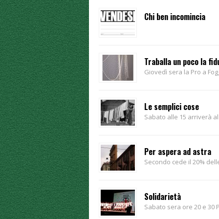
Chi ben incomincia
Traballa un poco la fid
Giovedì sera la Pro a Fog
Le semplici cose
Sabato alle 15 arriverà al
Per aspera ad astra
Secondo cede il 20% dell
Solidarietà
Sabato sera ore 20 e 30 P