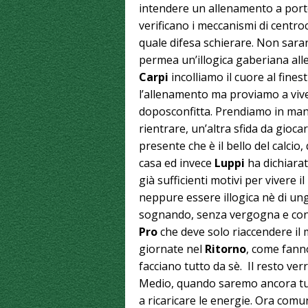
intendere un allenamento a port
verificano i meccanismi di centroc
quale difesa schierare. Non saran
permea un’illogica gaberiana alle
Carpi
incolliamo il cuore al finest
l’allenamento ma proviamo a viv
doposconfitta. Prendiamo in man
rientrare, un’altra sfida da gioca
presente che è il bello del calcio, 
casa ed invece
Luppi
ha dichiarat
già sufficienti motivi per vivere
neppure essere illogica nè di un
sognando, senza vergogna e con
Pro
che deve solo riaccendere il 
giornate nel
Ritorno
, come fanno
facciano tutto da sè. Il resto ve
Medio, quando saremo ancora tutti
a ricaricare le energie. Ora comu