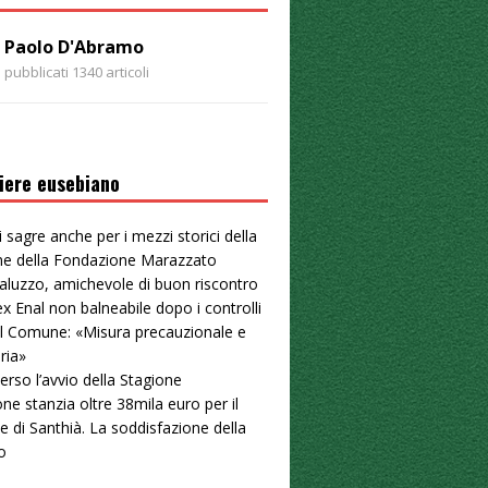
Paolo D'Abramo
pubblicati 1340 articoli
iere eusebiano
i sagre anche per i mezzi storici della
one della Fondazione Marazzato
aluzzo, amichevole di buon riscontro
ex Enal non balneabile dopo i controlli
. Il Comune: «Misura precauzionale e
ria»
erso l’avvio della Stagione
ne stanzia oltre 38mila euro per il
e di Santhià. La soddisfazione della
o