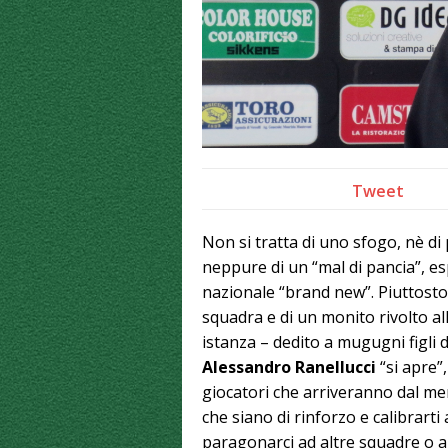
Tweet
Non si tratta di uno sfogo, nè di p
neppure di un “mal di pancia”, es
nazionale “brand new”. Piuttosto
squadra e di un monito rivolto al
istanza – dedito a mugugni figli 
Alessandro Ranellucci
“si apre”,
giocatori che arriveranno dal me
che siano di rinforzo e calibrarti 
paragonarci ad altre squadre o a