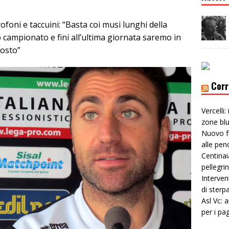
rofoni e taccuini: “Basta coi musi lunghi della
 campionato e fini all’ultima giornata saremo in
posto”
Corr
Vercelli:
zone bl
Nuovo f
alle pen
Centinai
pellegri
Interven
di sterp
Asl Vc: 
per i pa