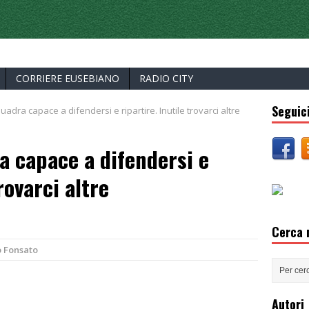
ERCELLI
CORRIERE EUSEBIANO
RADIO CITY
Seguici
dra capace a difendersi e ripartire. Inutile trovarci altre
a capace a difendersi e
rovarci altre
Cerca n
o Fonsato
Autori