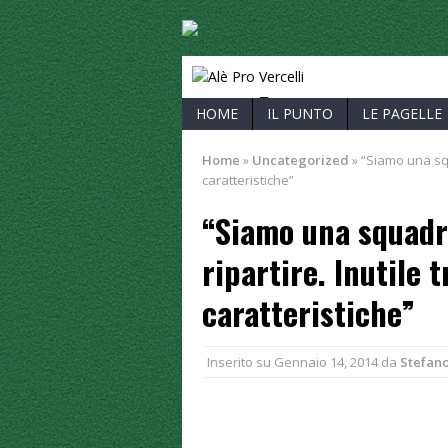
ALÈ PRO V
HOME
IL PUNTO
LE PAGELLE
Home
»
Uncategorized
»
“Siamo una squa
caratteristiche”
“Siamo una squadr
ripartire. Inutile t
caratteristiche”
Inserito su
Gennaio 14, 2014
da
Stefan