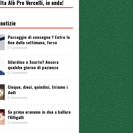
lta Alè Pro Vercelli, in onda!
notizie
Passaggio di consegne ? Entro la
fine della settimana, forse
0 Commenti
Gilardino o Scurto? Ancora
qualche giorno di pazienza
0 Commenti
Cinque, dieci, quindici, tiriamo i
dadi
0 Commenti
Se prima eravamo in due a ballare
l’Alligalli
0 Commenti