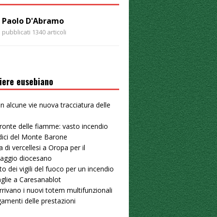
Paolo D'Abramo
pubblicati 1340 articoli
iere eusebiano
 in alcune vie nuova tracciatura delle
u
ronte delle fiamme: vasto incendio
dici del Monte Barone
a di vercellesi a Oropa per il
naggio diocesano
to dei vigili del fuoco per un incendio
aglie a Caresanablot
arrivano i nuovi totem multifunzionali
gamenti delle prestazioni