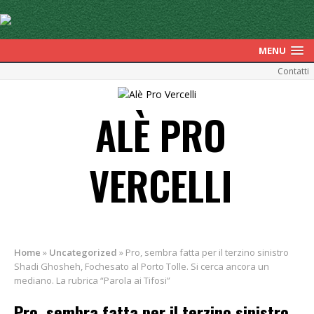
MENU
Contatti
ALÈ PRO
VERCELLI
Home
»
Uncategorized
»
Pro, sembra fatta per il terzino sinistro
Shadi Ghosheh, Fochesato al Porto Tolle. Si cerca ancora un
mediano. La rubrica “Parola ai Tifosi”
Pro, sembra fatta per il terzino sinistro