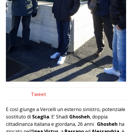
Tweet
E così giunge a Vercelli un esterno sinistro, potenziale
sostituto di
Scaglia
. E’ Shadi
Ghosheh
, doppia
cittadinanza italiana e giordana, 26 anni.
Ghosheh
ha
giocato nell’
Igea Virtus
, a
Bassano
ed
Alessandria
, è