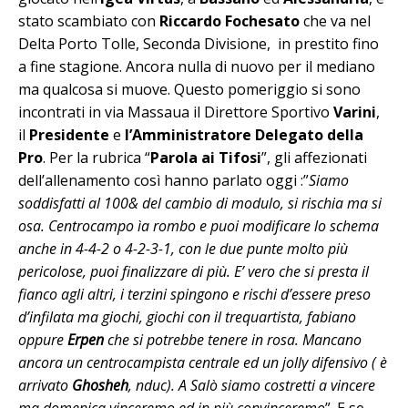
stato scambiato con
Riccardo Fochesato
che va nel
Delta Porto Tolle, Seconda Divisione, in prestito fino
a fine stagione. Ancora nulla di nuovo per il mediano
ma qualcosa si muove. Questo pomeriggio si sono
incontrati in via Massaua il Direttore Sportivo
Varini
,
il
Presidente
e
l’Amministratore Delegato della
Pro
. Per la rubrica “
Parola ai Tifosi
”, gli affezionati
dell’allenamento così hanno parlato oggi :”
Siamo
soddisfatti al 100& del cambio di modulo, si rischia ma si
osa. Centrocampo ìa rombo e puoi modificare lo schema
anche in 4-4-2 o 4-2-3-1, con le due punte molto più
pericolose, puoi finalizzare di più. E’ vero che si presta il
fianco agli altri, i terzini spingono e rischi d’essere preso
d’infilata ma giochi, giochi con il trequartista, fabiano
oppure
Erpen
che si potrebbe tenere in rosa. Mancano
ancora un centrocampista centrale ed un jolly difensivo ( è
arrivato
Ghosheh
, nduc). A Salò siamo costretti a vincere
ma domenica vinceremo ed in più convinceremo
”. E se