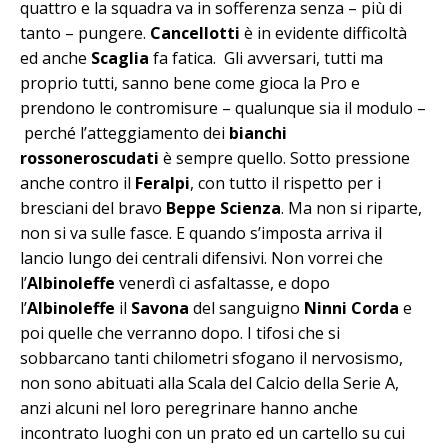
quattro e la squadra va in sofferenza senza – più di
tanto – pungere.
Cancellotti
è in evidente difficoltà
ed anche
Scaglia
fa fatica. Gli avversari, tutti ma
proprio tutti, sanno bene come gioca la Pro e
prendono le contromisure – qualunque sia il modulo –
perché l’atteggiamento dei
bianchi
rossoneroscudati
è sempre quello. Sotto pressione
anche contro il
Feralpi
, con tutto il rispetto per i
bresciani del bravo
Beppe Scienza
. Ma non si riparte,
non si va sulle fasce. E quando s’imposta arriva il
lancio lungo dei centrali difensivi. Non vorrei che
l’
Albinoleffe
venerdì ci asfaltasse, e dopo
l’
Albinoleffe
il
Savona
del sanguigno
Ninni Corda
e
poi quelle che verranno dopo. I tifosi che si
sobbarcano tanti chilometri sfogano il nervosismo,
non sono abituati alla Scala del Calcio della Serie A,
anzi alcuni nel loro peregrinare hanno anche
incontrato luoghi con un prato ed un cartello su cui