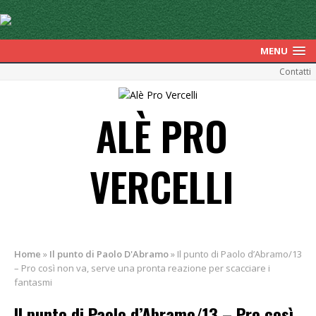
MENU
Contatti
ALÈ PRO
VERCELLI
Home
»
Il punto di Paolo D'Abramo
»
Il punto di Paolo d’Abramo/13
– Pro così non va, serve una pronta reazione per scacciare i
fantasmi
Il punto di Paolo d’Abramo/13 – Pro così