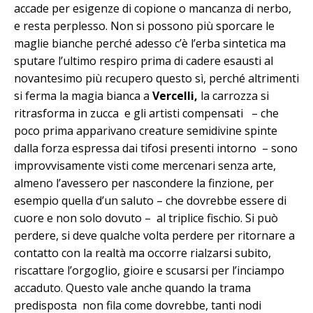
accade per esigenze di copione o mancanza di nerbo,
e resta perplesso. Non si possono più sporcare le
maglie bianche perché adesso c’è l’erba sintetica ma
sputare l’ultimo respiro prima di cadere esausti al
novantesimo più recupero questo sì, perché altrimenti
si ferma la magia bianca a
Vercelli,
la carrozza si
ritrasforma in zucca e gli artisti compensati – che
poco prima apparivano creature semidivine spinte
dalla forza espressa dai tifosi presenti intorno – sono
improvvisamente visti come mercenari senza arte,
almeno l’avessero per nascondere la finzione, per
esempio quella d’un saluto – che dovrebbe essere di
cuore e non solo dovuto – al triplice fischio. Si può
perdere, si deve qualche volta perdere per ritornare a
contatto con la realtà ma occorre rialzarsi subito,
riscattare l’orgoglio, gioire e scusarsi per l’inciampo
accaduto. Questo vale anche quando la trama
predisposta non fila come dovrebbe, tanti nodi