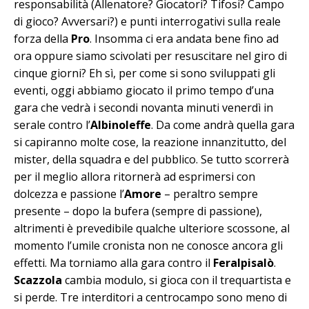
responsabilità (Allenatore? Giocatori? Tifosi? Campo
di gioco? Avversari?) e punti interrogativi sulla reale
forza della
Pro
. Insomma ci era andata bene fino ad
ora oppure siamo scivolati per resuscitare nel giro di
cinque giorni? Eh sì, per come si sono sviluppati gli
eventi, oggi abbiamo giocato il primo tempo d’una
gara che vedrà i secondi novanta minuti venerdì in
serale contro l’
Albinoleffe
. Da come andrà quella gara
si capiranno molte cose, la reazione innanzitutto, del
mister, della squadra e del pubblico. Se tutto scorrerà
per il meglio allora ritornerà ad esprimersi con
dolcezza e passione l’
Amore
– peraltro sempre
presente – dopo la bufera (sempre di passione),
altrimenti è prevedibile qualche ulteriore scossone, al
momento l’umile cronista non ne conosce ancora gli
effetti. Ma torniamo alla gara contro il
Feralpisalò
.
Scazzola
cambia modulo, si gioca con il trequartista e
si perde. Tre interditori a centrocampo sono meno di