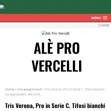
MENU
Contatti
ALÈ PRO
VERCELLI
Home
»
Uncategorized
»
Tris Verona, Pro in Serie C. Tifosi bianchi
da applaudire, altrochè…
Tris Verona, Pro in Serie C. Tifosi bianchi