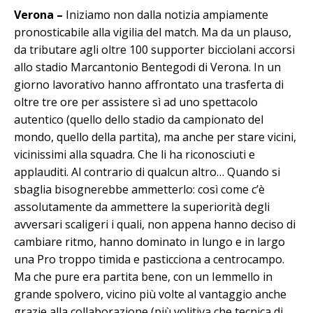
Verona –
Iniziamo non dalla notizia ampiamente
pronosticabile alla vigilia del match. Ma da un plauso,
da tributare agli oltre 100 supporter bicciolani accorsi
allo stadio Marcantonio Bentegodi di Verona. In un
giorno lavorativo hanno affrontato una trasferta di
oltre tre ore per assistere sì ad uno spettacolo
autentico (quello dello stadio da campionato del
mondo, quello della partita), ma anche per stare vicini,
vicinissimi alla squadra. Che li ha riconosciuti e
applauditi. Al contrario di qualcun altro… Quando si
sbaglia bisognerebbe ammetterlo: così come c’è
assolutamente da ammettere la superiorità degli
avversari scaligeri i quali, non appena hanno deciso di
cambiare ritmo, hanno dominato in lungo e in largo
una Pro troppo timida e pasticciona a centrocampo.
Ma che pure era partita bene, con un Iemmello in
grande spolvero, vicino più volte al vantaggio anche
grazie alla collaborazione (più volitiva che tecnica di