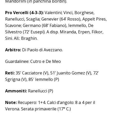
Mandorlini (in panchina Bordin).
Pro Vercelli (4-3-3):
Valentini; Vinci, Borghese,
Ranellucci, Scaglia; Genevier (64’ Rosso), Appelt Pires,
Scavone; Germano (68’ Fabiano), Iemmello, De
Silvestro (72’ Eusepi). A disp. Miranda, Erpen, Filkor,
Sini. All.: Braghin.
Arbitro:
Di Paolo di Avezzano.
Guardalinee: Cutro e De Meo
Reti:
35’ Cacciatore (V), 51’ Juanito Gomez (V), 72’
Sgrigna (V), 85′ Iemmello (P)
Ammoniti:
Ranellucci (P)
Note:
Recupero: 1+4. Calci d’angolo: 8 a 4 per il
Verona. Serata primaverile (17° C.)