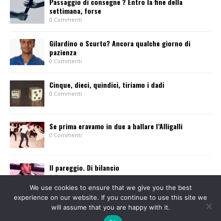
Passaggio di consegne ? Entro la fine della
settimana, forse
0 Commenti
Gilardino o Scurto? Ancora qualche giorno di
pazienza
0 Commenti
Cinque, dieci, quindici, tiriamo i dadi
0 Commenti
Se prima eravamo in due a ballare l’Alligalli
0 Commenti
Il pareggio. Di bilancio
0 Commenti
We use cookies to ensure that we give you the best
experience on our website. If you continue to use this site we
will assume that you are happy with it.