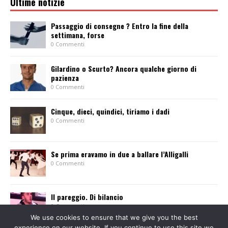
Ultime notizie
Passaggio di consegne ? Entro la fine della
settimana, forse
0 Commenti
Gilardino o Scurto? Ancora qualche giorno di
pazienza
0 Commenti
Cinque, dieci, quindici, tiriamo i dadi
0 Commenti
Se prima eravamo in due a ballare l’Alligalli
0 Commenti
Il pareggio. Di bilancio
0 Commenti
We use cookies to ensure that we give you the best
experience on our website. If you continue to use this site we