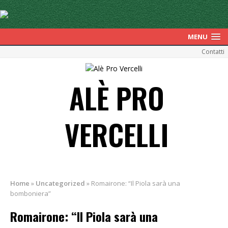
MENU
Contatti
ALÈ PRO
VERCELLI
Home
»
Uncategorized
»
Romairone: “Il Piola sarà una
bomboniera”
Romairone: “Il Piola sarà una